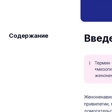
Содержание
Введ
ℹ️
Термин
«мизог
женонен
Женоненави
привилегии,
домогательс