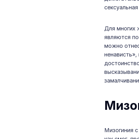
сексуальная
Для многих 
являются по
можно отнес
ненависть»,
достоинство
высказывания
замалчивани
Мизо
Мизогиния с
как смог, п