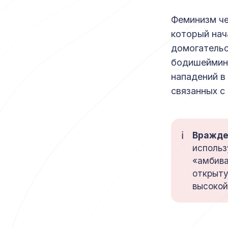
Феминизм ч
который нач
домогательс
бодишейминг
нападений в
связанных с
ℹ️
Вражде
исполь
«амбива
открыту
высокой