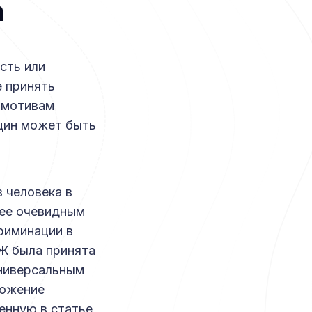
а
сть или
е принять
 мотивам
щин может быть
 человека в
лее очевидным
риминации в
Ж была принята
универсальным
ложение
енную в статье