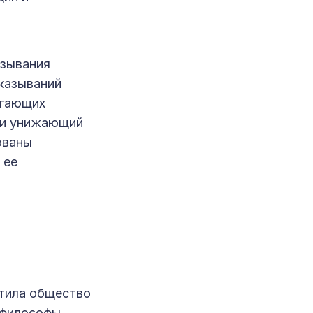
азывания
казываний
игающих
или унижающий
ованы
 ее
отила общество
 философы,