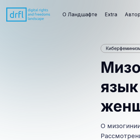
О Ландшафте
Extra
Авто
Киберфеминиз
Мизо
язык
жен
О мизогинии
Рассмотрени