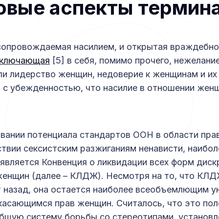
овые аспекты термин
сопровождаемая насилием, и открытая враждебно
ключающая
[5] в себя, помимо прочего, нежелани
ли лидерство женщин, недоверие к женщинам и их
 с убежденностью, что насилие в отношении жен
вании потенциала стандартов ООН в области прав
твии сексистским разжиганиям ненависти, наибо
является Конвенция о ликвидации всех форм диск
енщин (далее – КЛДЖ). Несмотря на то, что КЛД
т назад, она остается наиболее всеобъемлющим 
касающимся прав женщин. Считалось, что это по
бщую систему борьбы со стереотипами, установл