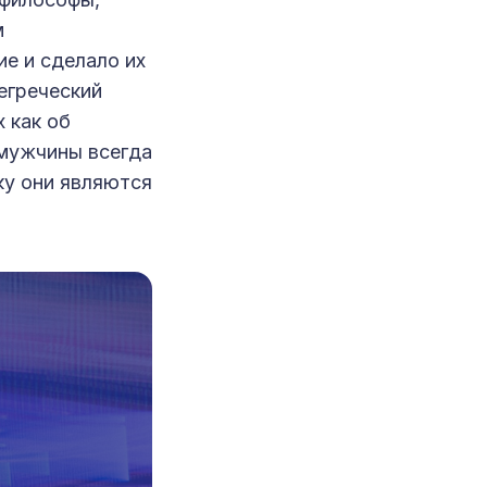
м
е и сделало их
егреческий
 как об
 мужчины всегда
у они являются