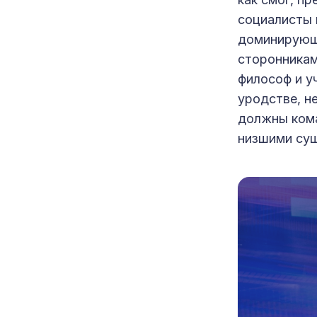
социалисты 
доминирующе
сторонникам
философ и у
уродстве, н
должны кома
низшими сущ