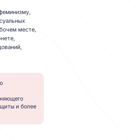
рфеминизму,
ксуальных
абочем месте,
нете,
дований,
о
иняющего
щиты и более