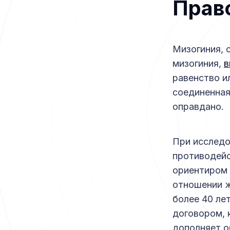
Прав
Мизогиния, 
мизогиния,
в
равенство и
соединенная
оправдано.
При исследо
противодейс
ориентиром 
отношении ж
более 40 ле
договором, 
дополняет о