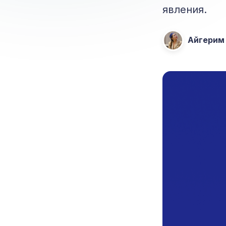
явления.
Айгерим