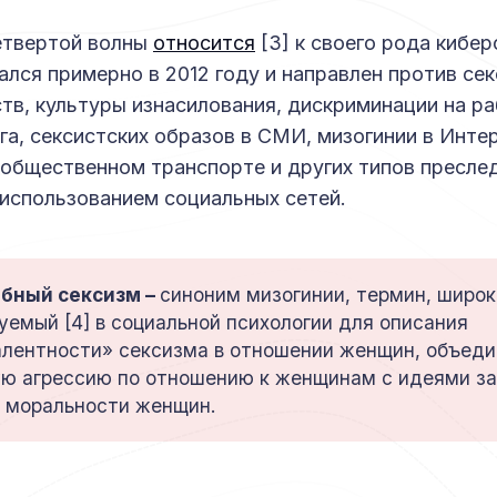
етвертой волны
относится
[3] к своего рода кибе
ался примерно в 2012 году и направлен против се
тв, культуры изнасилования, дискриминации на р
а, сексистских образов в СМИ, мизогинии в Интер
 общественном транспорте и других типов пресле
 использованием социальных сетей.
бный сексизм –
синоним мизогинии, термин,
широк
зуемый
[4] в социальной психологии для описания
лентности» сексизма в отношении женщин, объед
ю агрессию по отношению к женщинам с идеями за
 моральности женщин.