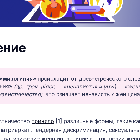
ение
«мизогиния»
происходит от древнегреческого сло
иния»
(др.-греч. μῖσος — «ненависть» и γυνή — «жен
авистничество)
, что означает ненависть к женщина
стничество
приняло
[1] различные формы, такие к
 патриархат, гендерная дискриминация, сексуальн
тва, унижение женщин, насилие в отношении жен