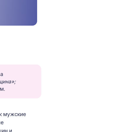
ва
щина»;
м.
ак мужские
ые
щин и