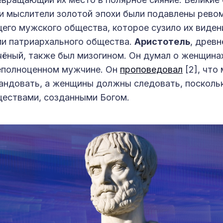
и мыслители золотой эпохи были подавлены рево
го мужского общества, которое сузило их видени
и патриархального общества.
Аристотель
, древн
чёный, также был мизогином. Он думал о женщинах
еполноценном мужчине. Он
проповедовал
[2], что
ндовать, а женщины должны следовать, поскольк
ествами, созданными Богом.