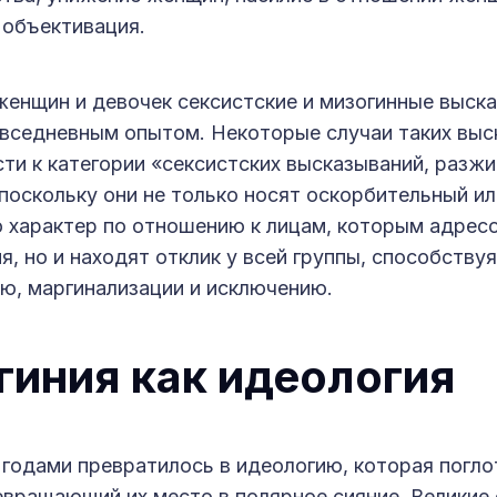
 объективация.
женщин и девочек сексистские и мизогинные выск
вседневным опытом. Некоторые случаи таких выс
ти к категории «сексистских высказываний, разж
 поскольку они не только носят оскорбительный 
 характер по отношению к лицам, которым адрес
, но и находят отклик у всей группы, способствуя
ю, маргинализации и исключению.
гиния как идеология
 годами превратилось в идеологию, которая погл
ревращающий их место в полярное сияние. Великие