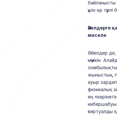
байланысты 
үшін әр түрл
Әйелдерге 
мәселе
Әйелдер де,
мүмкін. Ала
зомбылықтың
жыныстық, п
ауыр зардап
физикалық зи
ең «көрінет
кибершабуыл
виртуалды қ