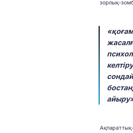
зорлық-зом
«қоғам
жасалғ
психол
келтір
сондай
бостан
айыру»
Ақпараттық-