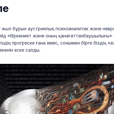
пе
 жыл бұрын аустриялық психоаналитик және невр
ейд «Өркениет және оның қанағаттанбаушылығы»
іздің прогреске ғана емес, сонымен бірге біздің «а
екенін еске салды.