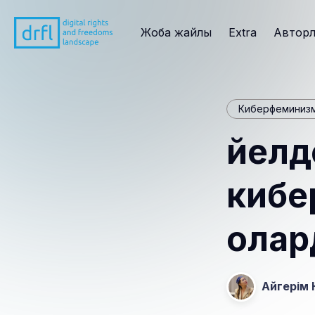
Жоба жайлы
Extra
Автор
Киберфеминиз
Әйел
кибе
олар
Айгерім