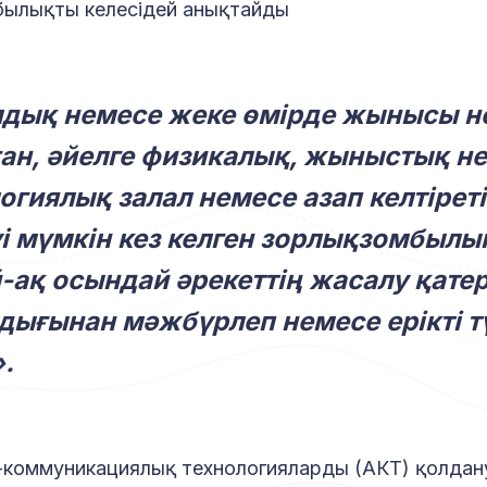
былықты келесідей анықтайды
дық немесе жеке өмірде жынысы не
ан, әйелге физикалық, жыныстық н
огиялық залал немесе азап келтірет
уі мүмкін кез келген зорлықзомбылық
-ақ осындай әрекеттің жасалу қатері
дығынан мәжбүрлеп немесе ерікті т
.
коммуникациялық технологияларды (АКТ) қолдан