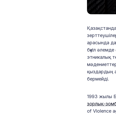
Қазақстандағ
зерттеушіле
арасында да
бүкіл әлемде
этникалық т
мәдениеттер
қыздардың а
бермейді.
1993 жылы Б
зорлық-зом
of Violence