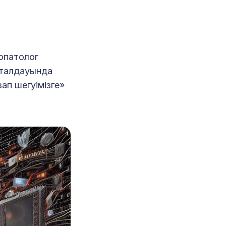
опатолог
 талдауында
зап шегуімізге»