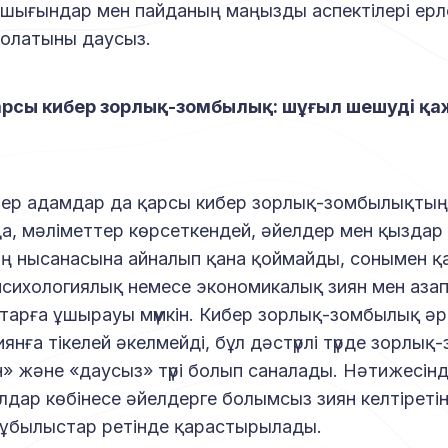
шығындар мен пайданың маңызды аспектілері ерл
і болатыны даусыз.
қарсы кибер зорлық-зомбылық: шұғыл шешуді қа
 ер адамдар да қарсы кибер зорлық-зомбылықтың
йда, мәліметтер көрсеткендей, әйелдер мен қыздар
 нысанасына айналып қана қоймайды, сонымен қа
сихологиялық немесе экономикалық зиян мен азап
тарға ұшырауы мүмкін. Кибер зорлық-зомбылық ә
янға тікелей әкелмейді, бұл дәстүрлі түрде зорлы
ін» және «даусыз» түрі болып саналады. Нәтижесін
дар көбінесе әйелдерге болымсыз зиян келтіретін 
ұбылыстар ретінде қарастырылады.