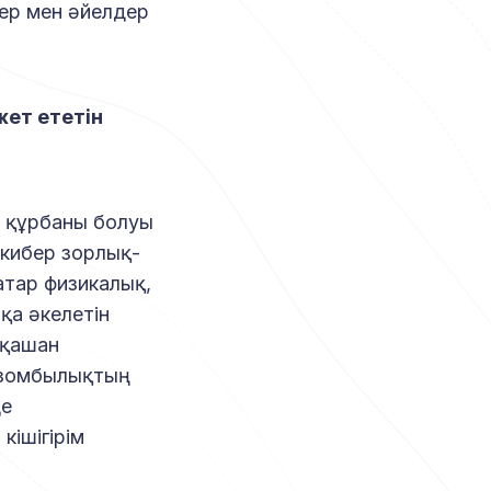
ер мен әйелдер
жет ететін
 құрбаны болуы
 кибер зорлық-
тар физикалық,
қа әкелетін
рқашан
қ-зомбылықтың
де
кішігірім