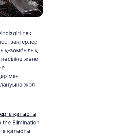
псіздігі тек
ес, заңгерлер
рлық-зомбылық
, нәсіліне және
не
дер мен
алануына жол
ерге қатысты
 the Elimination
рге қатысты