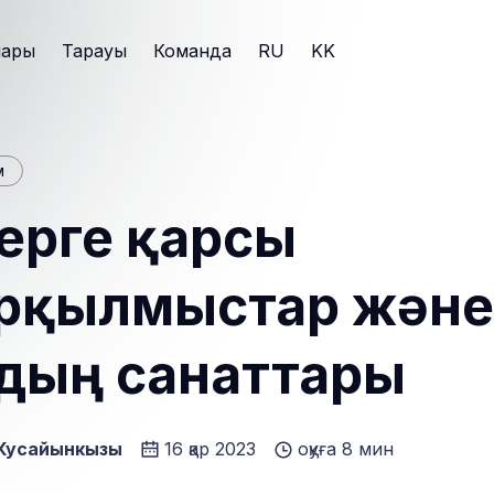
лары
Тарауы
Команда
RU
KK
м
дерге қарсы
рқылмыстар және
дың санаттары
 Кусайынкызы
16 қар 2023
оқуға 8 мин