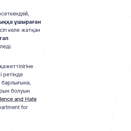
рсеткендей,
лыққа ұшыраған
іп келе жатқан
тап
леді.
ажеттілігіне
і ретінде
ң барлығына,
орын болуын
lence and Hate
partment for