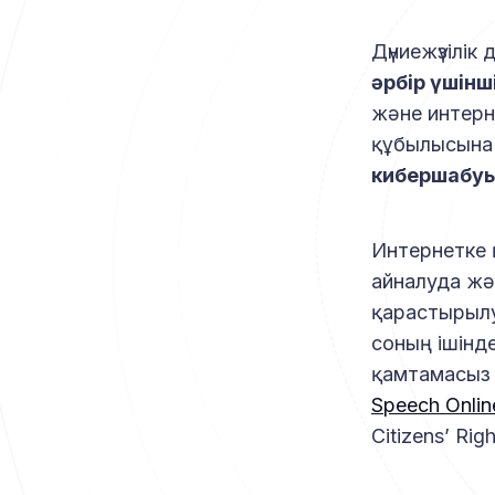
Дүниежүзілі
әрбір үшінш
және интерн
құбылысына
кибершабуы
Интернетке 
айналуда жә
қарастырылу
соның ішінд
қамтамасыз е
Speech Onlin
Citizens’ Righ