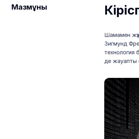
Мазмұны
Кіріс
Шамамен жүз
Зигмунд Фр
технология б
де жауапты 