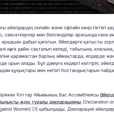
ы әйелдердің онлайн және офлайн кеңістіктегі қауі
р, саясаткерлер мен белсенділер арасында ғана ем
 әрқашан дабыл қағатын. Әйелдерге қатысты зо
 әлі күнге дейін сақталып келеді, табысына, класына
егіне қарамастан барлық аймақтарда, елдерде жә
де орын алады. Бұл дамуға кедергі келтіріп, әйел
дам құқықтары мен негізгі бостандықтарын пайд
іріккен Ұлттар Ұйымының Бас Ассамблеясы
Әйелд
былықты жою туралы декларацияны
(Declaration on
 against Women) [1] қабылдады. Декларация әйелде