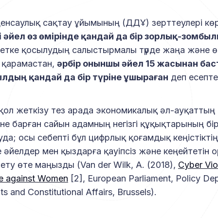
к денсаулық сақтау ұйымының (ДДҰ) зерттеулері кө
і әйел өз өмірінде қандай да бір зорлық-зомбы
етке қосылудың салыстырмалы түрде жаңа және өс
 қарамастан,
әрбір оныншы әйел 15 жасынан бас
лдың қандай да бір түріне ұшыраған
деп есепте
қол жеткізу тез арада экономикалық әл-ауқаттың қ
не барған сайын адамның негізгі құқықтарының бір
да; осы себепті бұл цифрлық қоғамдық кеңістікті
е әйелдер мен қыздарға қауіпсіз және кеңейтетін 
ту өте маңызды (Van der Wilk, A. (2018),
Cyber Vio
e against Women
[2], European Parliament, Policy De
ts and Constitutional Affairs, Brussels).