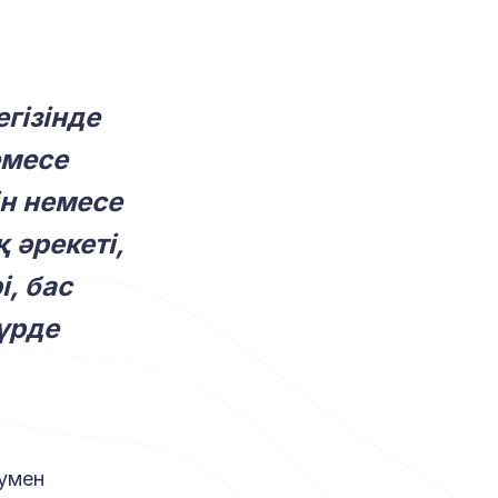
гізінде
емесе
ін немесе
 әрекеті,
, бас
үрде
умен