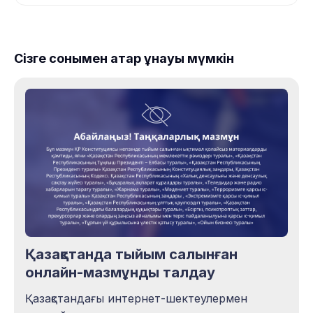
Сізге сонымен қатар ұнауы мүмкін
Қазақстанда тыйым салынған
онлайн-мазмұнды талдау
Қазақстандағы интернет-шектеулермен