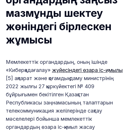
мазмұнды шектеу
жөніндегі бірлескен
жұмысы
Мемлекеттік органдардың, оның ішінде
«Киберқадағалау»
жүйесіндегі өзара іс-қимылы
[5] ақпарат және қоғамдық даму министрінің
2022 жылғы 27 қыркүйектегі № 409
бұйрығымен бекітілген Қазақстан
Республикасы заңнамасының талаптарын
телекоммуникация желілерінде сақтау
мәселелері бойынша мемлекеттік
органдардың өзара іс-қимыл жасау