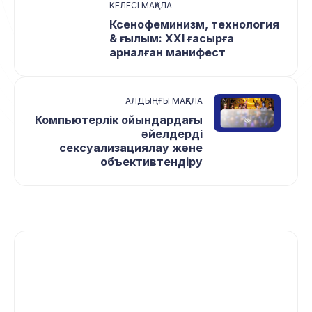
КЕЛЕСІ МАҚАЛА
Ксенофеминизм, технология
& ғылым: ХХІ ғасырға
арналған манифест
АЛДЫҢҒЫ МАҚАЛА
Компьютерлік ойындардағы
әйелдерді
сексуализациялау және
объективтендіру