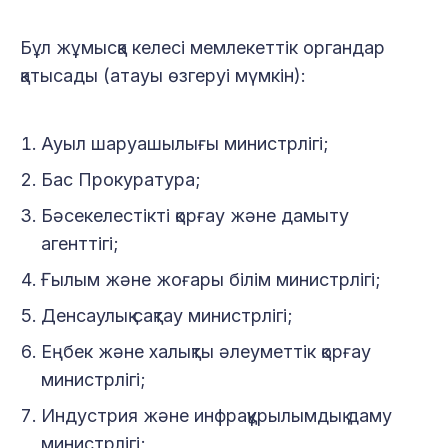
Бұл жұмысқа келесі мемлекеттік органдар
қатысады (атауы өзгеруі мүмкін):
Ауыл шаруашылығы министрлігі;
Бас Прокуратура;
Бәсекелестікті қорғау және дамыту
агенттігі;
Ғылым және жоғары білім министрлігі;
Денсаулық сақтау министрлігі;
Еңбек және халықты әлеуметтік қорғау
министрлігі;
Индустрия және инфрақұрылымдық даму
министрлігі;