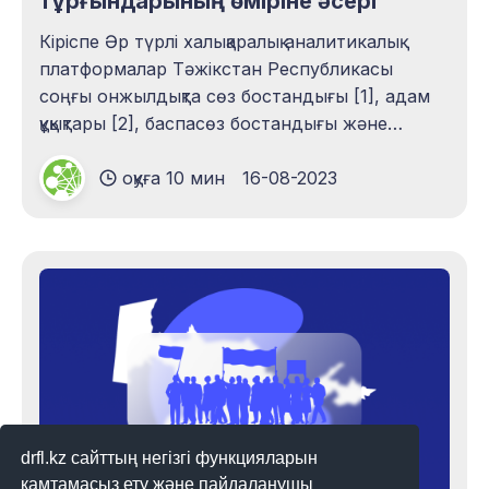
тұрғындарының өміріне әсері
Кіріспе Әр түрлі халықаралық аналитикалық
платформалар Тәжікстан Республикасы
соңғы онжылдықта сөз бостандығы [1], адам
құқықтары [2], баспасөз бостандығы және
интернет бостандығы [3] рейтингтерінде тез
оқуға 10 мин
16-08-2023
төмендеді деп хабарлайды. Мысалы, Freedom
House 2021 жылғы 1 маусымнан 2022 жылғы
31 мамырға дейінгі кезеңде алынған деректер
негізінде әлемнің 70 еліндегі интернет
еркіндігінің деңгейін өзінің
drfl.kz сайттың негізгі функцияларын
қамтамасыз ету және пайдаланушы