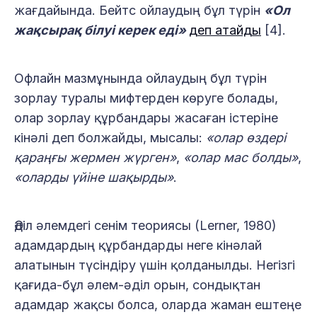
жағдайында. Бейтс ойлаудың бұл түрін
«Ол
жақсырақ білуі керек еді»
деп атайды
[4].
Офлайн мазмұнында ойлаудың бұл түрін
зорлау туралы мифтерден көруге болады,
олар зорлау құрбандары жасаған істеріне
кінәлі деп болжайды, мысалы:
«олар өздері
қараңғы жермен жүрген»
,
«олар мас болды»
,
«оларды үйіне шақырды»
.
Әділ әлемдегі сенім теориясы (Lerner, 1980)
адамдардың құрбандарды неге кінәлай
алатынын түсіндіру үшін қолданылды. Негізгі
қағида-бұл әлем-әділ орын, сондықтан
адамдар жақсы болса, оларда жаман ештеңе