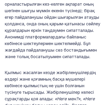
орналастырылған кез-келген ақпарат оның
шегінен шығуы мүмкін екенін түсінеді; бірақ
егер пайдаланушы ойдан шығарылған атауды
қолданса, онда оның қарым-қатынасы сөйлеу
құралдарын еркін таңдаумен сипатталады.
Анонимді платформалардағы байланыс
көбінесе шектеулермен шектелмейді. Бұл
жағдайда пайдаланушы сөз бостандығымен
және толық босатылуымен сипатталады.
Қылмыс жасалған кезде жәбірленушілердің
өздері және қоғамның басқа мүшелері
көбінесе қылмыстың не үшін болғанын
түсінуге тырысады. Жәбірленушілер келесі
сұрақтарды қоя алады:
«Неге мен?»
,
«Неге