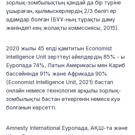
зорлық-зомбылықтың қандай да бір түріне
ұшыраған, қылмыскерлердің 2/3 бөлігі ер
адамдар болған (БҰҰ-ның тұрақты даму
жөніндегі кең жолақты комиссиясы, 2015).
2020 жылы 45 елді қамтитын Economist
Intelligence Unit зерттеуі әйелдердің 85% - ы
Еуропада 74%, Латын Америкасы мен Кариб
бассейнінде 91% және Африкада 90%
(Economist Intelligence Unit, 2021) бастап
онлайн немесе технология арқылы зорлық-
зомбылықты бастан өткергенін немесе куә
болғанын көрсетті.
Amnesty International Еуропада, АҚШ-та және