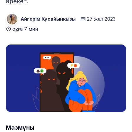
әрекет.
Айгерім Кусайынкызы
27 жел 2023
оқуға 7 мин
Мазмұны