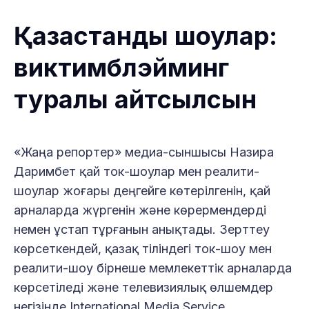
Қазақстандық шоулар:
виктимблэйминг
туралы айтсылсын
«Жаңа репортер» медиа-сыншысы Назира
Даримбет қай ток-шоулар мен реалити-
шоулар жоғары деңгейге көтерілгенін, қай
арналарда жүргенін және көрермендерді
немен ұстап тұрғанын анықтады. Зерттеу
көрсеткендей, қазақ тіліндегі ток-шоу мен
реалити-шоу бірнеше мемлекеттік арналарда
көрсетіледі және телевизиялық өлшемдер
негізінде International Media Service