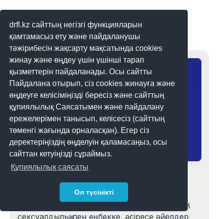
drfl.kz сайттың негізгі функцияларын
Сізге сонымен қатар ұнауы мүмкін
қамтамасыз ету және пайдаланушы
тәжірибесін жақсарту мақсатында cookies
жинау және өңдеу үшін үшінші тарап
қызметтерін пайдаланады. Осы сайтты
Пайдалана отырып, сіз cookies жинауға және
өңдеуге келісіміңізді бересіз және сайттың
құпиялылық Саясатымен және пайдалану
ережелерімен танысып, келісесіз (сайттың
төменгі жағында орналасқан). Егер сіз
деректеріңіздің өңделуін қаламасаңыз, осы
сайттан кетуіңізді сұраймыз.
Құпиялылық саясаты
Гиг-экономика: виртуалды
кеңістіктегі секс индустриясы
Ол түсінікті
Гиг-экономика мен цифрлық технологияның
сексуалдылық пен еңбекке, әсіресе әйелдер