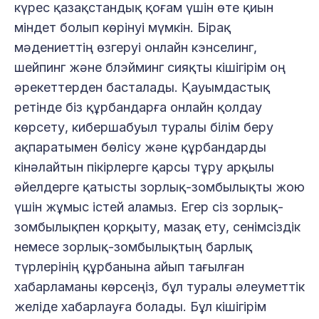
күрес қазақстандық қоғам үшін өте қиын
міндет болып көрінуі мүмкін. Бірақ
мәдениеттің өзгеруі онлайн кэнселинг,
шейпинг және блэйминг сияқты кішігірім оң
әрекеттерден басталады. Қауымдастық
ретінде біз құрбандарға онлайн қолдау
көрсету, кибершабуыл туралы білім беру
ақпаратымен бөлісу және құрбандарды
кінәлайтын пікірлерге қарсы тұру арқылы
әйелдерге қатысты зорлық-зомбылықты жою
үшін жұмыс істей аламыз. Егер сіз зорлық-
зомбылықпен қорқыту, мазақ ету, сенімсіздік
немесе зорлық-зомбылықтың барлық
түрлерінің құрбанына айып тағылған
хабарламаны көрсеңіз, бұл туралы әлеуметтік
желіде хабарлауға болады. Бұл кішігірім