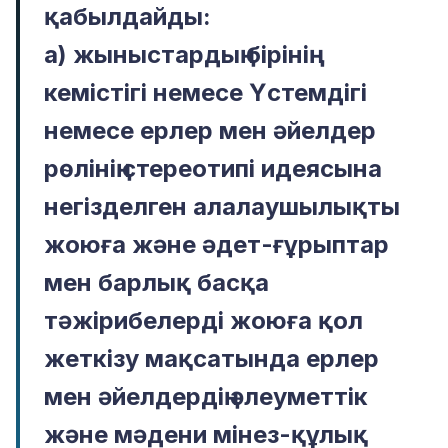
қабылдайды:
а) жыныстардың бірінің
кемістігі немесе Үстемдігі
немесе ерлер мен әйелдер
рөлінің стереотипі идеясына
негізделген алалаушылықты
жоюға және әдет-ғұрыптар
мен барлық басқа
тәжірибелерді жоюға қол
жеткізу мақсатында ерлер
мен әйелдердің әлеуметтік
және мәдени мінез-құлық