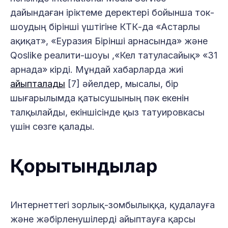
дайындаған іріктеме деректері бойынша ток-
шоудың бірінші үштігіне КТК-да «Астарлы
ақиқат», «Еуразия Бірінші арнасында» және
Qoslike реалити-шоуы ,«Кел татуласайық» «31
арнада» кірді. Мұндай хабарларда жиі
айыпталады
[7] әйелдер, мысалы, бір
шығарылымда қатысушының пәк екенін
талқылайды, екіншісінде қыз татуировкасы
үшін cөзге қалады.
Қорытындылар
Интернеттегі зорлық-зомбылыққа, қудалауға
және жәбірленушілерді айыптауға қарсы