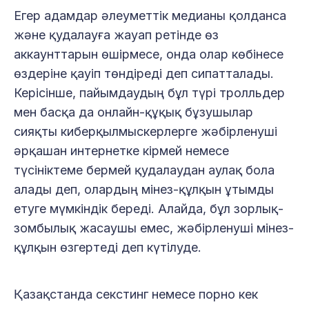
Егер адамдар әлеуметтік медианы қолданса
және қудалауға жауап ретінде өз
аккаунттарын өшірмесе, онда олар көбінесе
өздеріне қауіп төндіреді деп сипатталады.
Керісінше, пайымдаудың бұл түрі тролльдер
мен басқа да онлайн-құқық бұзушылар
сияқты киберқылмыскерлерге жәбірленуші
әрқашан интернетке кірмей немесе
түсініктеме бермей қудалаудан аулақ бола
алады деп, олардың мінез-құлқын ұтымды
етуге мүмкіндік береді. Алайда, бұл зорлық-
зомбылық жасаушы емес, жәбірленуші мінез-
құлқын өзгертеді деп күтілуде.
Қазақстанда секстинг немесе порно кек