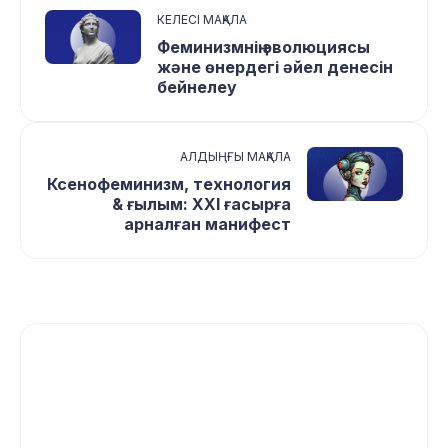
КЕЛЕСІ МАҚАЛА
Феминизмнің эволюциясы
және өнердегі әйел денесін
бейнелеу
АЛДЫҢҒЫ МАҚАЛА
Ксенофеминизм, технология
& ғылым: ХХІ ғасырға
арналған манифест