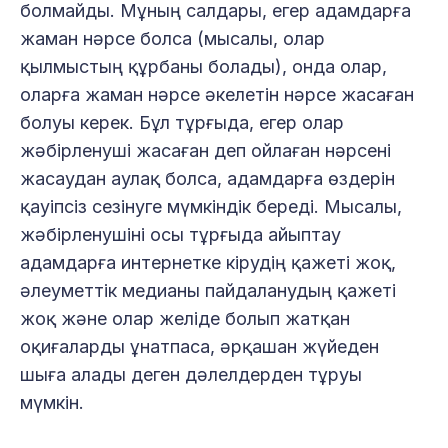
болмайды. Мұның салдары, егер адамдарға
жаман нәрсе болса (мысалы, олар
қылмыстың құрбаны болады), онда олар,
оларға жаман нәрсе әкелетін нәрсе жасаған
болуы керек. Бұл тұрғыда, егер олар
жәбірленуші жасаған деп ойлаған нәрсені
жасаудан аулақ болса, адамдарға өздерін
қауіпсіз сезінуге мүмкіндік береді. Мысалы,
жәбірленушіні осы тұрғыда айыптау
адамдарға интернетке кірудің қажеті жоқ,
әлеуметтік медианы пайдаланудың қажеті
жоқ және олар желіде болып жатқан
оқиғаларды ұнатпаса, әрқашан жүйеден
шыға алады деген дәлелдерден тұруы
мүмкін.