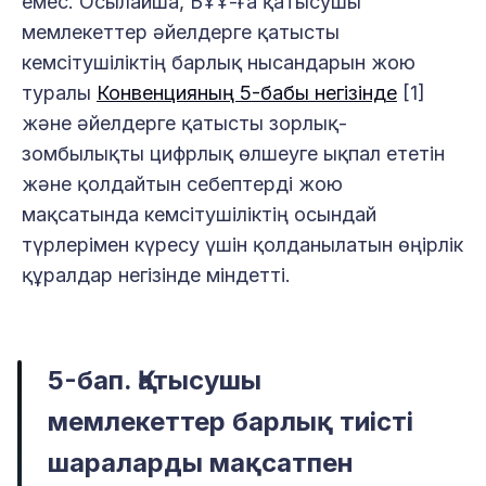
емес. Осылайша, БҰҰ-ға қатысушы
мемлекеттер әйелдерге қатысты
кемсітушіліктің барлық нысандарын жою
туралы
Конвенцияның 5-бабы негізінде
[1]
және әйелдерге қатысты зорлық-
зомбылықты цифрлық өлшеуге ықпал ететін
және қолдайтын себептерді жою
мақсатында кемсітушіліктің осындай
түрлерімен күресу үшін қолданылатын өңірлік
құралдар негізінде міндетті.
5-бап. Қатысушы
мемлекеттер барлық тиісті
шараларды мақсатпен