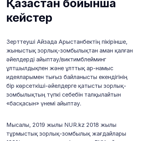
Қазақстан бойынша
кейстер
Зерттеуші Айзада Арыстанбектің пікірінше,
жыныстық зорлық-зомбылықтан аман қалған
әйелдерді айыптау/виктимблейминг
ұлтшылдықпен және ұлттық ар-намыс
идеяларымен тығыз байланысты екендігінің
бір көрсеткіші-әйелдерге қатысты зорлық-
зомбылықтың түпкі себебін талқылайтын
«басқасын» үнемі айыптау.
Мысалы, 2019 жылы NUR.kz 2018 жылы
тұрмыстық зорлық-зомбылық жағдайлары