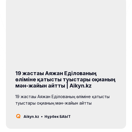
19 жастағы Аяжан Еділованың
өліміне қатысты туыстары оқиғаның
мән-жайын айтты | Aikyn.kz
19 жастағы Аяжан Еділованың өліміне қатысты
туыстары оқиғаның мән-жайын айтты
Aikyn.kz
Нұрбек БАҚЫТ