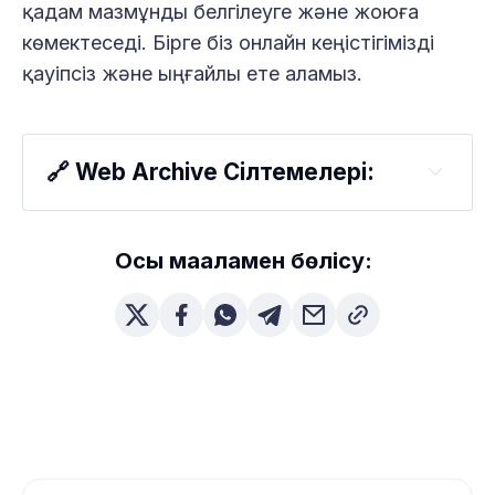
қадам мазмұнды белгілеуге және жоюға
көмектеседі. Бірге біз онлайн кеңістігімізді
қауіпсіз және ыңғайлы ете аламыз.
🔗 Web Archive Сілтемелері:
Осы мақаламен бөлісу: