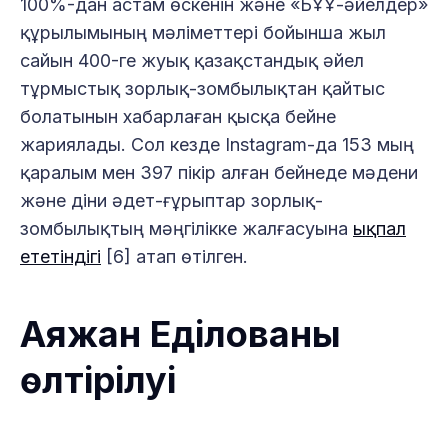
100%-дан астам өскенін және «БҰҰ-әйелдер»
құрылымының мәліметтері бойынша жыл
сайын 400-ге жуық қазақстандық әйел
тұрмыстық зорлық-зомбылықтан қайтыс
болатынын хабарлаған қысқа бейне
жариялады. Сол кезде Instagram-да 153 мың
қаралым мен 397 пікір алған бейнеде мәдени
және діни әдет-ғұрыптар зорлық-
зомбылықтың мәңгілікке жалғасуына
ықпал
ететіндігі
[6] атап өтілген.
Аяжан Еділованы
өлтірілуі