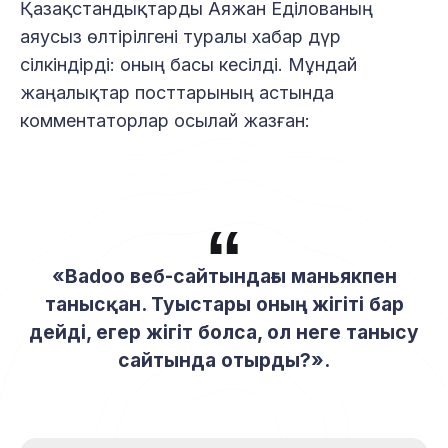
Қазақстандықтарды Аяжан Еділованың
аяусыз өлтірілгені туралы хабар дүр
сілкіндірді: оның басы кесілді. Мұндай
жаңалықтар посттарының астында
комментаторлар осылай жазған:
«Badoo веб-сайтындағы маньякпен
танысқан. Туыстары оның жігіті бар
дейді, егер жігіт болса, ол неге танысу
сайтында отырды?».