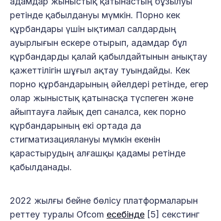
адамдар жыныстық қатынастың бұзылуы
ретінде қабылдануы мүмкін. Порно кек
құрбандары үшін ықтимал салдардың
ауырлығын ескере отырып, адамдар бұл
құрбандарды қалай қабылдайтынын анықтау
қажеттілігін шұғыл ақтау туындайды. Кек
порно құрбандарының әйелдері ретінде, егер
олар жыныстық қатынасқа түспеген және
айыптауға лайық деп саналса, кек порно
құрбандарының екі ортада да
стигматизациялануы мүмкін екенін
қарастырудың алғашқы қадамы ретінде
қабылданады.
2022 жылғы бейне бөлісу платформаларын
реттеу туралы Ofcom
есебінде
[5] секстинг