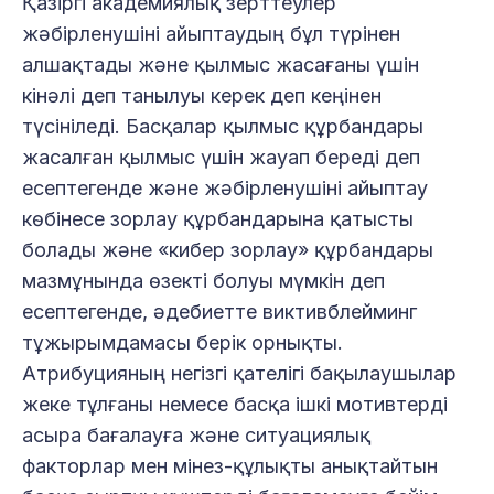
Қазіргі академиялық зерттеулер
жәбірленушіні айыптаудың бұл түрінен
алшақтады және қылмыс жасағаны үшін
кінәлі деп танылуы керек деп кеңінен
түсініледі. Басқалар қылмыс құрбандары
жасалған қылмыс үшін жауап береді деп
есептегенде және жәбірленушіні айыптау
көбінесе зорлау құрбандарына қатысты
болады және «кибер зорлау» құрбандары
мазмұнында өзекті болуы мүмкін деп
есептегенде, әдебиетте виктивблейминг
тұжырымдамасы берік орнықты.
Атрибуцияның негізгі қателігі бақылаушылар
жеке тұлғаны немесе басқа ішкі мотивтерді
асыра бағалауға және ситуациялық
факторлар мен мінез-құлықты анықтайтын