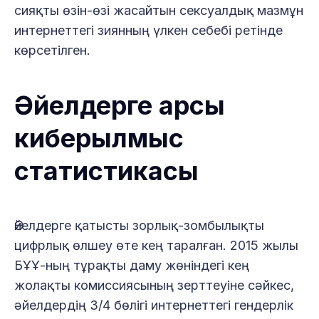
сияқты өзін-өзі жасайтын сексуалдық мазмұн
интернеттегі зиянның үлкен себебі ретінде
көрсетілген.
Әйелдерге қарсы
киберқылмыс
статистикасы
Әйелдерге қатысты зорлық-зомбылықты
цифрлық өлшеу өте кең таралған. 2015 жылы
БҰҰ-ның тұрақты даму жөніндегі кең
жолақты комиссиясының зерттеуіне сәйкес,
әйелдердің 3/4 бөлігі интернеттегі гендерлік