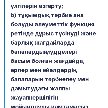
үлгілерін өзгерту;
b) тұқымдық тәрбие ана
болуды әлеуметтік функция
ретінде дұрыс түсінуді және
барлық жағдайларда
балалардың мүдделері
басым болған жағдайда,
ерлер мен әйелдердің
балаларын тәрбиелеу мен
дамытудағы жалпы
жауапкершілігін
мойындауды қамтамасыз