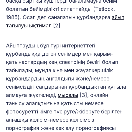
басқа сыртқы күштерді бағаламауға бейім
болатын бейімділікті сипаттайды (Tetlock,
1985). Осал деп саналатын құрбандарға
айып
тағылуы ықтимал
[2].
Айыптаудың бұл түрі интернеттегі
құрбандыққа деген сенімдер мен қарым-
қатынастардың кең спектрінің бөлігі болып
табылады, мұнда кінә мен жауапкершілік
құрбандардың аңғалдығы және/немесе
сенімсіздігі салдарынан құрбандықтан құтыла
алмауға жүктеледі,
мысалы
[3], онлайн
танысу алаяқтығына қатысты немесе
фотосуретті кімге түсіруге/жіберуге берілген
алғашқы келісім-немесе келісімсіз
порнография және кек алу порнографиясы