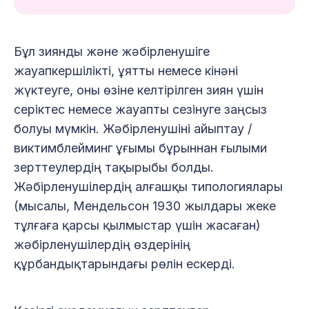
Бұл зиянды және жәбірленушіге
жауапкершілікті, ұятты немесе кінәні
жүктеуге, оны өзіне келтірілген зиян үшін
серіктес немесе жауапты сезінуге заңсыз
болуы мүмкін. Жәбірленушіні айыптау /
виктимблейминг ұғымы бұрыннан ғылыми
зерттеулердің тақырыбы болды.
Жәбірленушілердің алғашқы типологиялары
(мысалы, Мендельсон 1930 жылдары жеке
тұлғаға қарсы қылмыстар үшін жасаған)
жәбірленушілердің өздерінің
құрбандықтарындағы рөлін ескерді.