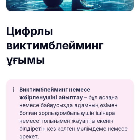
Цифрлық
виктимблейминг
ұғымы
ℹ️
Виктимблейминг немесе
жәбірленушіні айыптау
– бұл қасақана
немесе байқаусызда адамның өзімен
болған зорлық-зомбылық үшін ішінара
немесе толығымен жауапты екенін
білдіретін кез келген мәлімдеме немесе
әрекет.