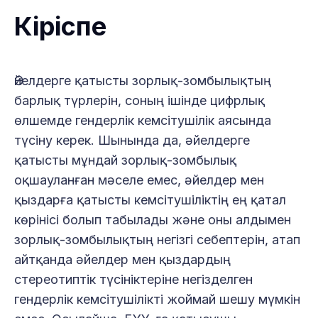
Кіріспе
Әйелдерге қатысты зорлық-зомбылықтың
барлық түрлерін, соның ішінде цифрлық
өлшемде гендерлік кемсітушілік аясында
түсіну керек. Шынында да, әйелдерге
қатысты мұндай зорлық-зомбылық
оқшауланған мәселе емес, әйелдер мен
қыздарға қатысты кемсітушіліктің ең қатал
көрінісі болып табылады және оны алдымен
зорлық-зомбылықтың негізгі себептерін, атап
айтқанда әйелдер мен қыздардың
стереотиптік түсініктеріне негізделген
гендерлік кемсітушілікті жоймай шешу мүмкін