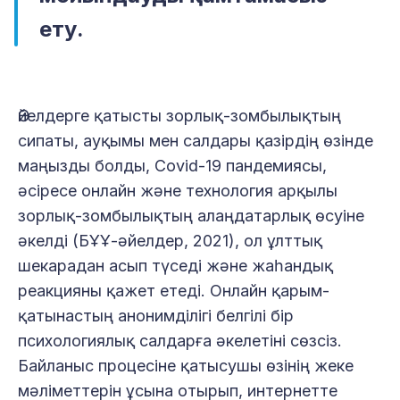
ету.
Әйелдерге қатысты зорлық-зомбылықтың
сипаты, ауқымы мен салдары қазірдің өзінде
маңызды болды, Covid-19 пандемиясы,
әсіресе онлайн және технология арқылы
зорлық-зомбылықтың алаңдатарлық өсуіне
әкелді (БҰҰ-әйелдер, 2021), ол ұлттық
шекарадан асып түседі және жаһандық
реакцияны қажет етеді. Онлайн қарым-
қатынастың анонимділігі белгілі бір
психологиялық салдарға әкелетіні сөзсіз.
Байланыс процесіне қатысушы өзінің жеке
мәліметтерін ұсына отырып, интернетте