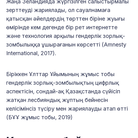
Жаңа Зеландияда жүргізілген салыстырмалы
зерттеуді жариялады, ол сауалнамаға
қатысқан әйелдердің төрттен біріне жуығы
өмірінде кем дегенде бір рет интернетте
және технология арқылы гендерлік зорлық-
зомбылыққа ұшырағанын көрсетті (Amnesty
International, 2017).
Біріккен Ұлттар Ұйымының жұмыс тобы
гендерлік зорлық-зомбылықтың цифрлық
аспектісін, сондай-ақ Қазақстанда сүйісіп
жатқан лесбияндық жұптың бейнесін
келісімінсіз түсіру мен жариялауды атап өтті
(БҰҰ жұмыс тобы, 2019)