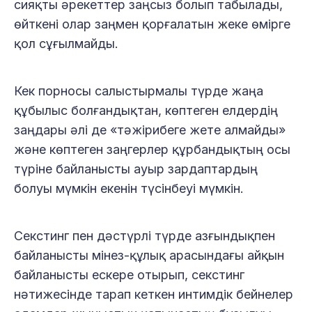
сияқты әрекеттер заңсыз болып табылады,
өйткені олар заңмен қорғалатын жеке өмірге
қол сұғылмайды.
Кек порносы салыстырмалы түрде жаңа
құбылыс болғандықтан, көптеген елдердің
заңдары әлі де «тәжірибеге жете алмайды»
және көптеген заңгерлер құрбандықтың осы
түріне байланысты ауыр зардаптардың
болуы мүмкін екенін түсінбеуі мүмкін.
Секстинг пен дәстүрлі түрде азғындықпен
байланысты мінез-құлық арасындағы айқын
байланысты ескере отырып, секстинг
нәтижесінде тарап кеткен интимдік бейнелер