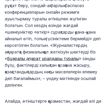
рұқсат беру, сондай-ақ барлық баспасөз
конференцияларын онлайн режимге
ауыстырмау туралы өтінішпен жүгінген
болатын. Сол кездің өзінде жағдай
«шенеуніктер «өткір» сұрақтарды қуана-қуана
айналып өтіп, толық түсініктеме бермейді» деп
көрсетілген болатын. «Журналистердің
ақпаратқа физикалық қол жеткізуін шектеуді біз
«
Бұқаралық ақпарат құралдары туралы
» заңды
бұзу, фактілерді халықтан қасақана жасыру,
қазақстандықтардың нақты мәселелерін елемеу
деп бағалаймыз», – үндеу мәтінінде осылай
делінген.
Алайда, өтініштерге қарамастан, жағдай әлі де