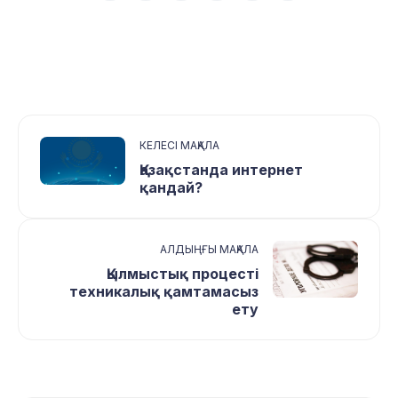
КЕЛЕСІ МАҚАЛА
Қазақстанда интернет
қандай?
АЛДЫҢҒЫ МАҚАЛА
Қылмыстық процесті
техникалық қамтамасыз
ету