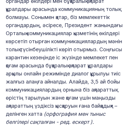
органдар өкілдері мен бұқаралық ақпарат
құралдары арасында коммуникацияның толық
болмауы. Сонымен қатар, біз мемлекеттік
органдардың, әсіресе, Президент жанындағы
Орталық коммуникациялар қызметінің өкілдері
көрсетіп отырған коммуникациялардың мәнін
толық түсінбеушілікті көріп отырмыз. Соңғысы
карантин кезеңінде іс жүзінде мемлекет пен
қоғам арасында бұқаралық ақпарат құралдары
арқылы онлайн режимінде диалог құрылуы тиіс
жалғыз алаңға айналды. Алайда, 3,5 ай бойы
коммуникациялардың орнына біз ақпараттық
өрістің тарылуын және қоғам үшін маңызды
ақпараттың үздіксіз қысқаруын ғана байқадық» –
делінген хатта
(орфография мен тыныс
белгілері сақталған - ред. ескерт ).