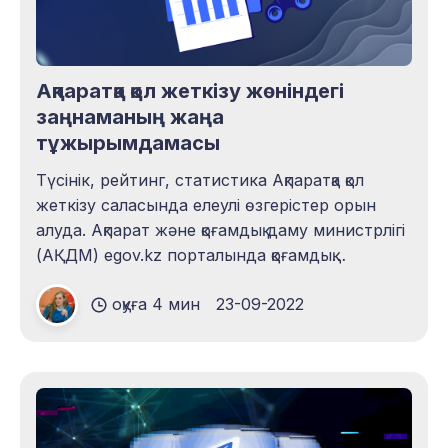
Ақпаратқа қол жеткізу жөніндегі
заңнаманың жаңа
тұжырымдамасы
Түсінік, рейтинг, статистика Ақпаратқа қол
жеткізу саласында елеулі өзгерістер орын
алуда. Ақпарат және қоғамдық даму министрлігі
(АҚДМ) egov.kz порталында қоғамдық
талқылауға арналған өзгерістер
оқуға 4 мин
23-09-2022
тұжырымдамасын жариялады. Көптеген
тармақтарда ұсынылмағаны үшін
жауапкершілік, қолжетімділігі шектеулі ақпарат,
мемлекеттік органдардың мерзімдері мен
міндеттері сияқты керек сәттерде азаматтық
және сараптамалық қоғамдастықтың