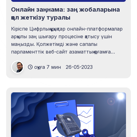
Онлайн заңнама: заң жобаларына
қол жеткізу туралы
Кіріспе Цифрлық құқықтар онлайн-платформалар
арқылы заң шығару процесіне қатысу үшін
маңызды. Қолжетімді және сапалы
парламенттік веб-сайт азаматтық қоғамға
Парламент қарайтын заң жобаларына
оқуға 7 мин
26-05-2023
өзгерістер мен толықтырулар енгізуге, сондай-
ақ оны барлық мүдделі тараптарға одан әрі
тарату үшін өзекті парламенттік ақпаратқа қол
жеткізуге мүмкіндік береді. Мемлекеттік
істерді жүргізуге қатысу құқығы сөз бостандығы
құқығы