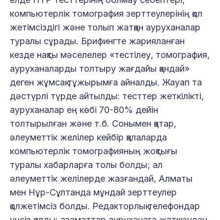
компьютерлік томография зерттеулерінің қол
жетімсіздігі және толып жатқан ауруханалар
туралы сұрады. Брифингте жарияланған
кезде нақты мәселелер «тестілеу, томография,
ауруханаларды толтыру жағдайы қандай»
деген жұмсақ тұжырымға айналды. Жауап та
дәстүрлі түрде айтылды: тесттер жеткілікті,
ауруханалар ең көбі 70-80% дейін
толтырылған және т.б. Сонымен қатар,
әлеуметтік желілер кейбір қалаларда
компьютерлік томографияның жоқтығы
туралы хабарларға толы болды; ал
әлеуметтік желілерде жазғандай, Алматы
мен Нұр-Сұлтанда мұндай зерттеулер
қолжетімсіз болды. Редакторлық телефондар
үнсіз қалды: азаматтар ауруханаға жатқызудан