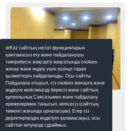
және т. б. туралы ақпарат жарияланды. 2020
жылғы 30 наурызда Telegram каналы растау
кодтары бойынша
drfl.kz сайттың негізгі функцияларын
қамтамасыз ету және пайдаланушы
тәжірибесін жақсарту мақсатында cookies
жинау және өңдеу үшін үшінші тарап
қызметтерін пайдаланады. Осы сайтты
Пайдалана отырып, сіз cookies жинауға және
өңдеуге келісіміңізді бересіз және сайттың
Шенеуніктер журналистермен
құпиялылық Саясатымен және пайдалану
дұрыс сөйлесуді ұмытты
ережелерімен танысып, келісесіз (сайттың
төменгі жағында орналасқан). Егер сіз
Қыркүйек айының соңында қазақстандық
деректеріңіздің өңделуін қаламасаңыз, осы
журналистер ақпаратқа қол жеткізу бөлігінде
сайттан кетуіңізді сұраймыз.
олардың кәсіби құқықтарының бұзылуына