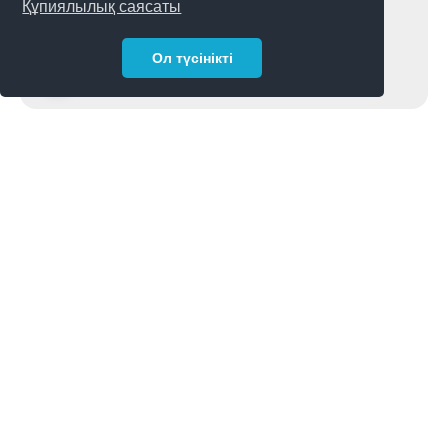
Құпиялылық саясаты
алаңдаушылық білдірген өтініш
[https://lmc.kz/kk/node/54854]жариялады.
Ол түсінікті
оқуға 3 мин
08-11-2021
Карантин шараларының жеңілдегеніне
қарамастан, БАҚ қызметкерлеріне Үкімет пен
Парламентке кіру әлі де шектеулі болды.
Бірнеше күн ішінде ел президентіне, бас
прокурорға және премьер-министрге
жолданған үндеу 400-ге жуық
Құпиялылық саясаты
Сайтты пайдалану ережелері
Тіл
Қазақ
Русский