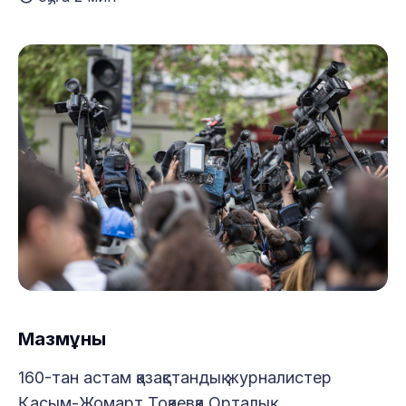
Мазмұны
160-тан астам қазақстандық журналистер
Қасым-Жомарт Тоқаевқа Орталық