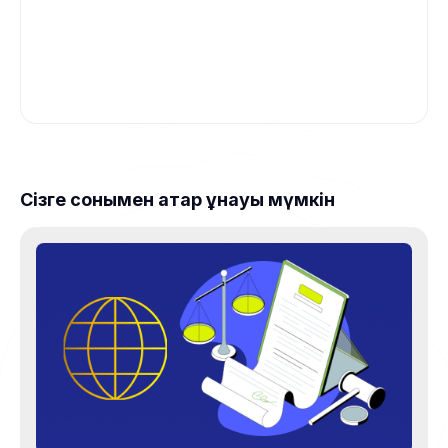
Сізге сонымен қатар ұнауы мүмкін