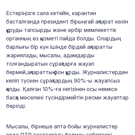
Естеріңізге сала кетейік, карантин
басталғанда президент бірыңғай ақпарат көзін
құруды тапсырды және әрбір мемлекеттік
органның өз қызметі пайда болды. Олардың
барлығы бір күн ішінде бірдей ақпаратты
жариялады, мысалы, адамдарды
толғандыратын сұрақтарға жауап
бермей,ақпараттық фон құрды. Журналистерден
келіп түскен сұрақтардың 90%-ы жауапсыз
қалды. Қалған 10%-ға негізінен осы немесе
басқа мәселені түсіндірмейтін ресми жауаптар
берілді.
Мысалы, бірнеше апта бойы журналистер
елде ПТР тесттерінің болмау себептері,