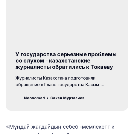
У государства серьезные проблемы
со слухом - казахстанские
журналисты обратились к Токаеву
Журналисты Казахстана подготовили
обращение к Главе государства Касым-
Жомарту Токаеву. Сейчас ведется сбор
подписей в поддержку заявления
Neonomad
Сакен Мурзалиев
представителей СМИ,
«Мұндай жағдайдың себебі-мемлекеттік