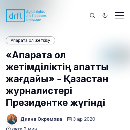
Ақпаратқа қол жеткізу
«Ақпаратқа қол
жетімділіктің апатты
жағдайы» - Қазақстан
журналистері
Президентке жүгінді
Диана Окремова
3 қар 2020
оқуға 2 мин