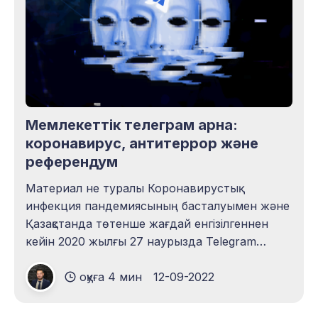
ұсынымдары бар екендігі қуантады.
Мемлекеттік телеграм арна:
коронавирус, антитеррор және
референдум
Материал не туралы Коронавирустық
инфекция пандемиясының басталуымен және
Қазақстанда төтенше жағдай енгізілгеннен
кейін 2020 жылғы 27 наурызда Telegram
мессенджерінде @coronavirus2020_kz атты
оқуға 4 мин
12-09-2022
коронавирустық инфекция туралы арна
құрылды. Бұл арнада COVID-19, енгізілген
шектеулер, елдегі аурулар статистикасы