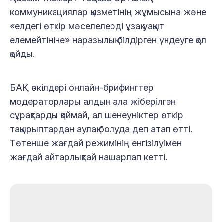
коммуникациялар қызметінің жұмысына және
«елдегі өткір мәселелерді ұзақ уақыт
елемейтініне» наразылық білдірген үндеуге қол
қойды.
БАҚ өкілдері онлайн-брифингтер
модераторлары алдын ала жіберілген
сұрақтарды қоймай, ал шенеуніктер өткір
тақырыптардан аулақ болуда деп атап өтті.
Төтенше жағдай режимінің енгізілуімен
жағдай айтарлықтай нашарлап кетті.