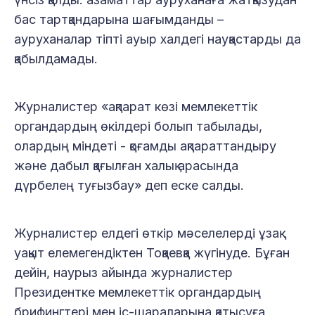
бас тартқандарына шағымданды –
ауруханалар тіпті ауыр халдегі науқастарды да
қабылдамады.
Журналистер «ақпарат көзі мемлекеттік
органдардың өкілдері болып табылады,
олардың міндеті - қоғамды ақпараттандыру
және дабыл қағылған халық арасында
дүрбелең туғызбау» деп еске салды.
Журналистер елдегі өткір мәселелерді ұзақ
уақыт елемегендіктен Тоқаевқа жүгінуде. Бұған
дейін, наурыз айында журналистер
Президентке мемлекеттік органдардың
брифингтері мен іс-шараларына қатысуға