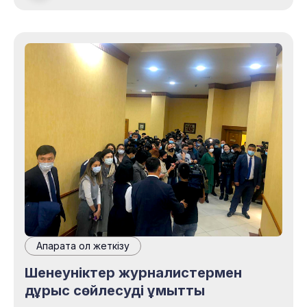
құрылды. Бұл арнада COVID-19, енгізілген
шектеулер, елдегі аурулар статистикасы
және т. б. туралы ақпарат жарияланды. 2020
жылғы 30 наурызда Telegram каналы растау
кодтары бойынша
Ақпаратқа қол жеткізу
Шенеуніктер журналистермен
дұрыс сөйлесуді ұмытты