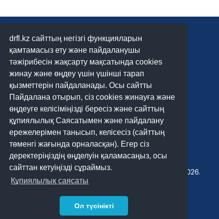
drfl.kz сайттың негізгі функцияларын
қамтамасыз ету және пайдаланушы
тәжірибесін жақсарту мақсатында cookies
жинау және өңдеу үшін үшінші тарап
Құпиялылық саясаты
қызметтерін пайдаланады. Осы сайтты
Пайдалана отырып, сіз cookies жинауға және
Сайтты пайдалану ережелері
өңдеуге келісіміңізді бересіз және сайттың
Тіл
құпиялылық Саясатымен және пайдалану
ережелерімен танысып, келісесіз (сайттың
Қазақ
төменгі жағында орналасқан). Егер сіз
Русский
деректеріңіздің өңделуін қаламасаңыз, осы
сайттан кетуіңізді сұраймыз.
©
Цифрлық құқықтар мен бостандықтар ландшафты
2026.
Құпиялылық саясаты
Ол түсінікті