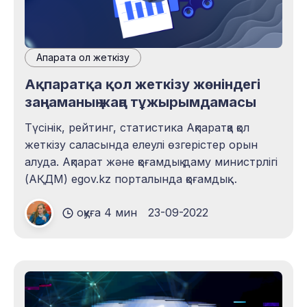
Ақпаратқа қол жеткізу
Ақпаратқа қол жеткізу жөніндегі
заңнаманың жаңа тұжырымдамасы
Түсінік, рейтинг, статистика Ақпаратқа қол
жеткізу саласында елеулі өзгерістер орын
алуда. Ақпарат және қоғамдық даму министрлігі
(АҚДМ) egov.kz порталында қоғамдық
талқылауға арналған өзгерістер
оқуға 4 мин
23-09-2022
тұжырымдамасын жариялады. Көптеген
тармақтарда ұсынылмағаны үшін
жауапкершілік, қолжетімділігі шектеулі ақпарат,
мемлекеттік органдардың мерзімдері мен
міндеттері сияқты керек сәттерде азаматтық
және сараптамалық қоғамдастықтың