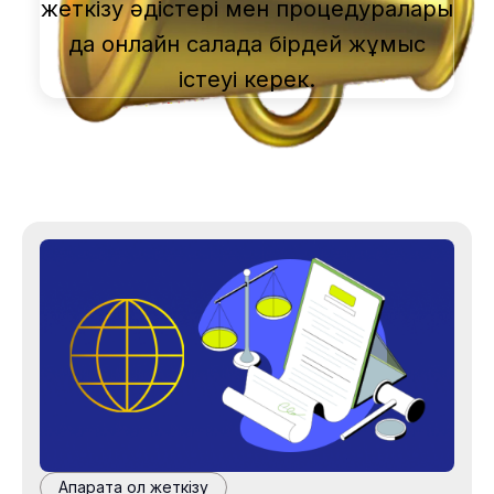
жеткізу әдістері мен процедуралары
да онлайн салада бірдей жұмыс
істеуі керек.
Ақпаратқа қол жеткізу