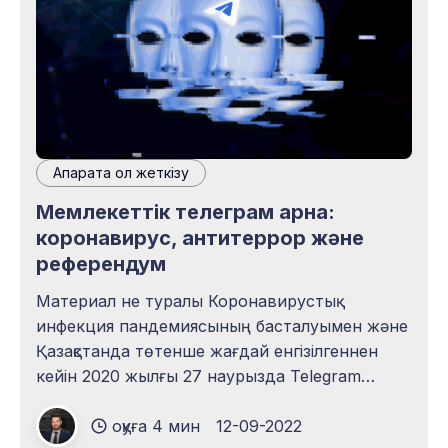
ұсынымдары бар екендігі қуантады.
Ақпаратқа қол жеткізу
Мемлекеттік телеграм арна:
коронавирус, антитеррор және
референдум
Материал не туралы Коронавирустық
инфекция пандемиясының басталуымен және
Қазақстанда төтенше жағдай енгізілгеннен
кейін 2020 жылғы 27 наурызда Telegram
мессенджерінде @coronavirus2020_kz атты
оқуға 4 мин
12-09-2022
коронавирустық инфекция туралы арна