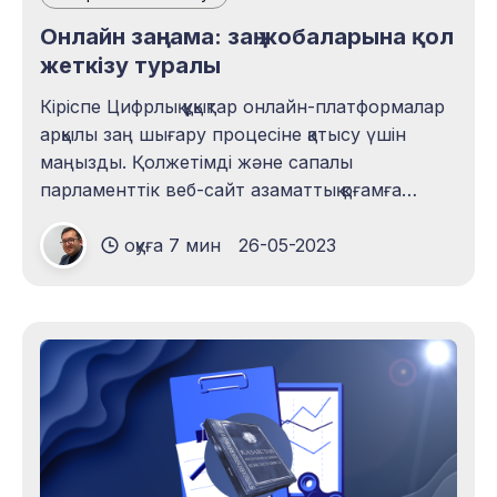
Онлайн заңнама: заң жобаларына қол
жеткізу туралы
Кіріспе Цифрлық құқықтар онлайн-платформалар
арқылы заң шығару процесіне қатысу үшін
маңызды. Қолжетімді және сапалы
парламенттік веб-сайт азаматтық қоғамға
Парламент қарайтын заң жобаларына
оқуға 7 мин
26-05-2023
өзгерістер мен толықтырулар енгізуге, сондай-
ақ оны барлық мүдделі тараптарға одан әрі
тарату үшін өзекті парламенттік ақпаратқа қол
жеткізуге мүмкіндік береді. Мемлекеттік
істерді жүргізуге қатысу құқығы сөз бостандығы
құқығы