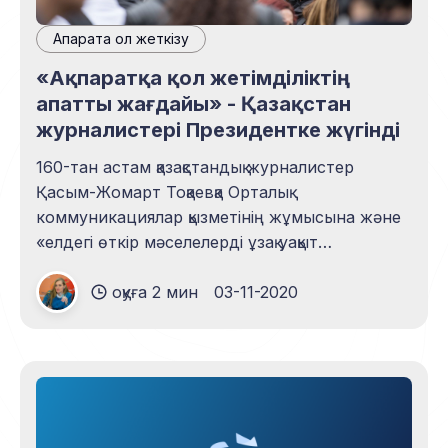
Ақпаратқа қол жеткізу
«Ақпаратқа қол жетімділіктің
апатты жағдайы» - Қазақстан
журналистері Президентке жүгінді
160-тан астам қазақстандық журналистер
Қасым-Жомарт Тоқаевқа Орталық
коммуникациялар қызметінің жұмысына және
«елдегі өткір мәселелерді ұзақ уақыт
елемейтініне» наразылық білдірген үндеуге қол
оқуға 2 мин
03-11-2020
қойды. БАҚ өкілдері онлайн-брифингтер
модераторлары алдын ала жіберілген
сұрақтарды қоймай, ал шенеуніктер өткір
тақырыптардан аулақ болуда деп атап өтті.
Төтенше жағдай режимінің енгізілуімен
жағдай айтарлықтай нашарлап кетті. У
государства