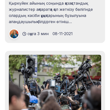
Қыркүйек айының соңында қазақстандық
журналистер ақпаратқа қол жеткізу бөлігінде
олардың кәсіби құқықтарының бұзылуына
алаңдаушылық білдірген өтініш
[https://lmc.kz/kk/node/54854]жариялады.
оқуға 3 мин
08-11-2021
Карантин шараларының жеңілдегеніне
қарамастан, БАҚ қызметкерлеріне Үкімет пен
Парламентке кіру әлі де шектеулі болды.
Бірнеше күн ішінде ел президентіне, бас
прокурорға және премьер-министрге
жолданған үндеу 400-ге жуық