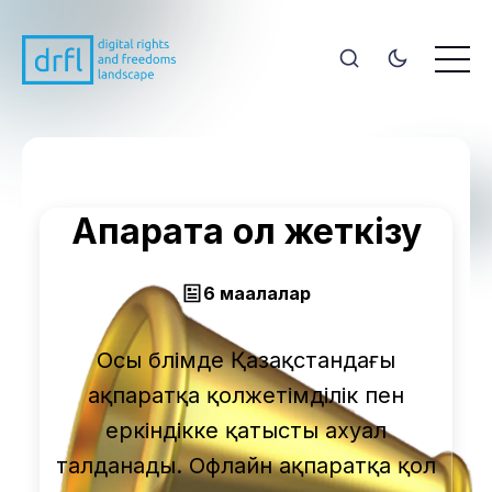
Ақпаратқа қол жеткізу
6 мақалалар
Осы бөлімде Қазақстандағы
ақпаратқа қолжетімділік пен
еркіндікке қатысты ахуал
талданады. Офлайн ақпаратқа қол