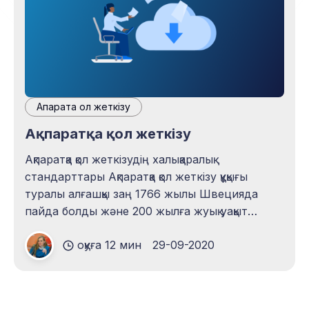
Ақпаратқа қол жеткізу
Ақпаратқа қол жеткізу
Ақпаратқа қол жеткізудің халықаралық
стандарттары Ақпаратқа қол жеткізу құқығы
туралы алғашқы заң 1766 жылы Швецияда
пайда болды және 200 жылға жуық уақыт
ішінде әлемдегі осындай жалғыз құжат болды.
оқуға 12 мин
29-09-2020
Ол ұлттық Парламентке патшадан ақпарат
алуға мүмкіндік берді. 1951 жылы Ақпаратқа қол
жеткізу туралы заң Финляндияда қолданыла
бастады. Бүгінде 100-ден астам ел