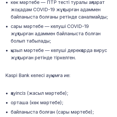
көк мәртебе — ПТР тесті туралы ақпарат
жоқ, адам COVID-19 жұқтырған адаммен
байланыста болғаны ретінде саналмайды;
сары мәртебе — келуші COVID-19
жұқтырған адаммен байланыста болған
болып табылады;
қызыл мәртебе — келуші дерекқорда вирус
жұқтырған ретінде тіркелген.
Kaspi Bank келесі ауқымға ие:
қауіпсіз (жасыл мәртебе);
орташа (көк мәртебе);
байланыста болған (сары мәртебе);