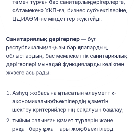
төмен тұрған бас санитарлық дәрігерлерге,
«Атамекен» ҰКП-ға, бизнес субъектілеріне,
ЦДИАӨМ-не міндеттер жүктейді.
Санитариялық дәрігерлер
— бұл
республикалық маңызы бар қалалардың,
облыстардың, бас мемлекеттік санитариялық
дәрігерлері мынадай функцияларды көлікпен
жүзеге асырады:
Ashyq жобасына қатысатын әлеуметтік-
экономикалық объектілердің қызметін
шектеу критерийлерінің сақталуын бақылау;
тыйым салынған қызмет түрлерін және
рұқсат беру құжаттары жоқ объектілерді