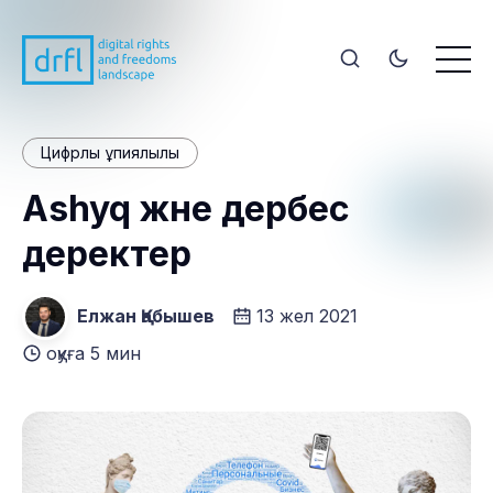
Цифрлық құпиялылық
Аshyq және дербес
деректер
Елжан Қабышев
13 жел 2021
оқуға 5 мин