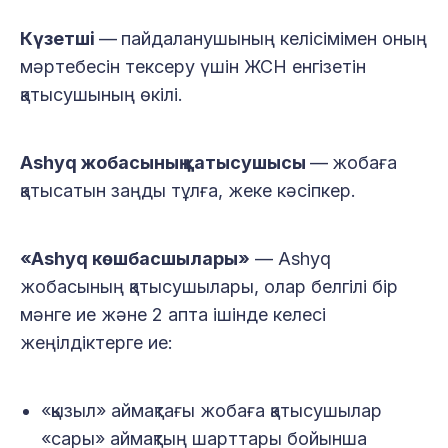
Күзетші
—
пайдаланушының келісімімен оның
мәртебесін тексеру үшін ЖСН енгізетін
қатысушының өкілі.
Ashyq жобасының қатысушысы
—
жобаға
қатысатын заңды тұлға, жеке кәсіпкер.
«Ashyq көшбасшылары»
— Ashyq
жобасының қатысушылары, олар белгілі бір
мәнге ие және 2 апта ішінде келесі
жеңілдіктерге ие:
«қызыл» аймақтағы жобаға қатысушылар
«сары» аймақтың шарттары бойынша