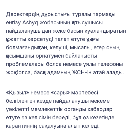
Деректердің дұрыстығы туралы тармақты
енгізу Ashyq жобасының қатысушысы
пайдаланушыдан жеке басын куәландыратын
құжатты көрсетуді талап етуге құқығы
болмағандықтан, келуші, мысалы, егер оның
қосымшаны орнатумен байланысты
проблемалары болса немесе ұялы телефоны
жоқ болса, басқа адамның ЖСН-ін атай алады.
«Қызыл» немесе «сары» мәртебесі
белгіленген кезде пайдаланушы мекеме
уәкілетті мемлекеттік органды хабардар
етуге өз келісімін береді, бұл өз кезегінде
карантиннің сақталуына алып келеді.