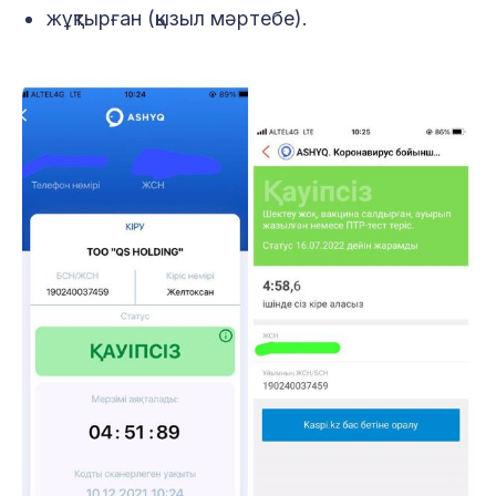
жұқтырған (қызыл мәртебе).