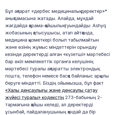
Бұл ақпарат «дербес медициналық деректер»*
анықтамасына жатады. Алайда, мұндай
жағдайда қарама-қайшылық туындайды: Ashyq
жобасының қатысушысы, атап айтқанда,
медицина қызметкері болып табылмайтын
және өзінің жұмыс міндеттерін орындау
кезінде деректерді алған «күзетші» мәртебесі
бар өкіл мемлекеттік органға келушінің
мәртебесі туралы ақпаратты электрондық
пошта, телефон немесе басқа байланыс арқылы
беруге міндетті. Біздің ойымызша, бұл факт
«Халық денсаулығы және денсаулық сақтау
жүйесі туралы» кодекстің
273-бабының 2-
тармағына қайшы келеді, ал деректерді
ұсынбай, пайдаланушының қандай да бір