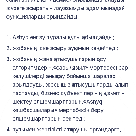
жүзеге асыратын лауазымды адам мынадай
функцияларды орындайды:
Ashyq енгізу туралы қаулы қабылдайды;
жобаның іске асыру ауқымын кеңейтеді;
жобаның жаңа қатысушыларын қосу
алгоритмдерін,«сары/қызыл» мәртебесі бар
келушілерді анықтау бойынша шаралар
қабылдауды, жосықсыз қатысушыларды алып
тастауды, бизнес субъектілерінің қызметін
шектеу өлшемшарттарын,«Ashyq
көшбасшылары» мәртебесін беру
өлшемшарттарын бекітеді;
қаулымен жергілікті атқарушы органдарға,