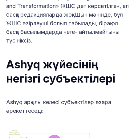
and Transformation» ЖШС деп көрсетілген, ал
басқа редакцияларда жоқ. Шын мәнінде, бұл
ЖШС әзірлеуші болып табылады, бірақ ол
басқа басылымдарда неге- айтылмайтыны
түсініксіз.
Ashyq жүйесінің
негізгі субъектілері
Ashyq арқылы келесі субъектілер өзара
әрекеттеседі: