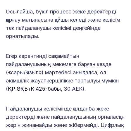
Осылайша, бүкіл процесс жеке деректерді
қорғау мағынасына қайшы келеді және келісім
тек пайдаланушы келісімі деңгейінде
орнатылады.
Егер карантинді сақтамайтын
пайдаланушының мекемеге барған кезде
(«сары/қызыл») мәртебесі анықталса, ол
әкімшілік жауапкершілікке тартылуы мүмкін
(
ҚР ӘҚБтК 425-бабы
, 30 АЕК).
Пайдаланушы келісімінде қолданба жеке
деректерді және пайдаланушының орналасқан
жерін жинамайды және жібермейді. Цифрлық