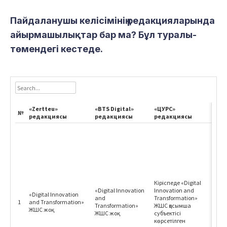
Пайдаланушы келісімінің редакцияларында
айырмашылықтар бар ма? Бұл туралы-
төмендегі кестеде.