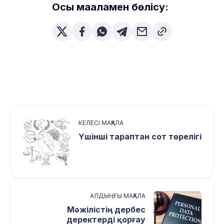
Осы мақаламен бөлісу:
КЕЛЕСІ МАҚАЛА
Үшінші тараптан сот төрелігі
АЛДЫҢҒЫ МАҚАЛА
Мәжілістің дербес
деректерді қорғау