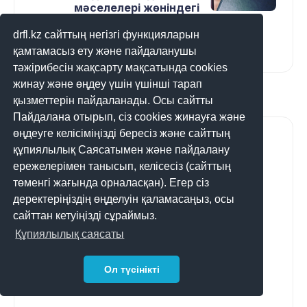
мәселелері жөніндегі
түзетулермен жұмыс
жөніндегі жұмыс тобының
drfl.kz сайттың негізгі функцияларын
қорытындылары
қамтамасыз ету және пайдаланушы
тәжірибесін жақсарту мақсатында cookies
жинау және өңдеу үшін үшінші тарап
қызметтерін пайдаланады. Осы сайтты
Пайдалана отырып, сіз cookies жинауға және
өңдеуге келісіміңізді бересіз және сайттың
құпиялылық Саясатымен және пайдалану
ережелерімен танысып, келісесіз (сайттың
төменгі жағында орналасқан). Егер сіз
деректеріңіздің өңделуін қаламасаңыз, осы
сайттан кетуіңізді сұраймыз.
Құпиялылық саясаты
Ол түсінікті