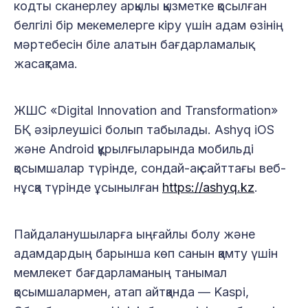
кодты сканерлеу арқылы қызметке қосылған
белгілі бір мекемелерге кіру үшін адам өзінің
мәртебесін біле алатын бағдарламалық
жасақтама.
ЖШС «Digital Innovation and Transformation»
БҚ әзірлеушіcі болып табылады. Ashyq iOS
және Android құрылғыларында мобильді
қосымшалар түрінде, сондай-ақ сайттағы веб-
нұсқа түрінде ұсынылған
https://ashyq.kz
.
Пайдаланушыларға ыңғайлы болу және
адамдардың барынша көп санын қамту үшін
мемлекет бағдарламаның танымал
қосымшалармен, атап айтқанда — Kaspi,