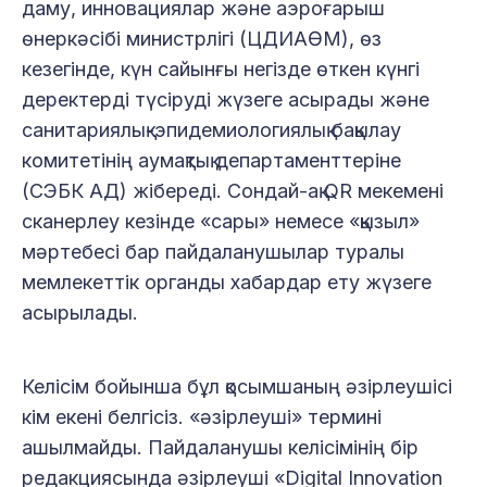
даму, инновациялар және аэроғарыш
өнеркәсібі министрлігі (ЦДИАӨМ), өз
кезегінде, күн сайынғы негізде өткен күнгі
деректерді түсіруді жүзеге асырады және
санитариялық-эпидемиологиялық бақылау
комитетінің аумақтық департаменттеріне
(СЭБК АД) жібереді. Сондай-ақ QR мекемені
сканерлеу кезінде «сары» немесе «қызыл»
мәртебесі бар пайдаланушылар туралы
мемлекеттік органды хабардар ету жүзеге
асырылады.
Келісім бойынша бұл қосымшаның әзірлеушісі
кім екені белгісіз. «әзірлеуші» термині
ашылмайды. Пайдаланушы келісімінің бір
редакциясында әзірлеуші «Digital Innovation