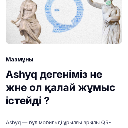
Мазмұны
Ashyq дегеніміз не
және ол қалай жұмыс
істейді ?
Ashyq — бұл мобильді құрылғы арқылы QR-