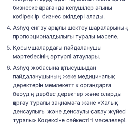
бизнеске қарағанда келушілер ағыны
көбірек ірі бизнес өкілдері алады.
Ashyq енгізу арқылы шектеу шараларының
пропорционалдылығы туралы мәселе.
Қосымшалардағы пайдаланушы
мәртебесінің әртүрлі атаулары.
Ashyq жобасына қатысушыдан
пайдаланушының жеке медициналық
деректерін мемлекеттік органдарға
берудің дербес деректер және оларды
қорғау туралы заңнамаға және «Халық
денсаулығы және денсаулық сақтау жүйесі
туралы» Кодексіне сәйкестігі мәселелері.