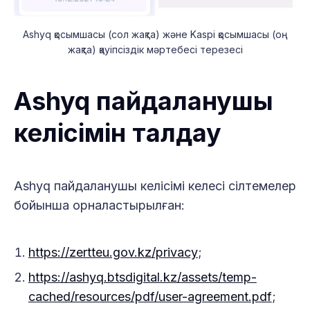
Ashyq қосымшасы (сол жақта) және Kaspi қосымшасы (оң
жақта) қауіпсіздік мәртебесі терезесі
Ashyq пайдаланушы
келісімін талдау
Ashyq пайдаланушы келісімі келесі сілтемелер
бойынша орналастырылған:
https://zertteu.gov.kz/privacy
;
https://ashyq.btsdigital.kz/assets/temp-
cached/resources/pdf/user-agreement.pdf
;