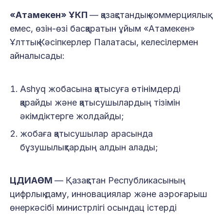
«Атамекен» ҰКП
— қазақстандық коммерциялық
емес, өзін-өзі басқаратын ұйым «Атамекен»
Ұлттық Кәсіпкерлер Палатасы, келесілермен
айналысады:
Ashyq жобасына қатысуға өтінімдерді
қарайды және қатысушылардың тізімін
әкімдіктерге жолдайды;
жобаға қатысушылар арасында
бұзушылықтардың алдын алады;
ЦДИАӨМ
— Қазақстан Республикасының
цифрлық даму, инновациялар және аэроғарыш
өнеркәсібі министрлігі осындац істерді