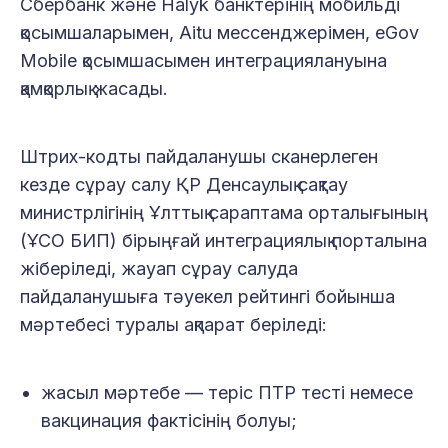
Сбербанк және Halyk банктерінің мобильді
қосымшаларымен, Aitu мессенджерімен, eGov
Mobile қосымшасымен интеграциялануына
қамқорлық жасады.
Штрих-кодты пайдаланушы сканерлеген
кезде сұрау салу ҚР Денсаулық сақтау
министрлігінің Ұлттық сараптама орталығының
(ҰСО БИП) бірыңғай интеграциялық порталына
жіберіледі, жауап сұрау салуда
пайдаланушыға тәуекел рейтингі бойынша
мәртебесі туралы ақпарат беріледі:
жасыл мәртебе — теріс ПТР тесті немесе
вакцинация фактісінің болуы;