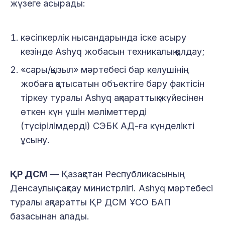
жүзеге асырады:
кәсіпкерлік нысандарында іске асыру
кезінде Ashyq жобасын техникалық қолдау;
«сары/қызыл» мәртебесі бар келушінің
жобаға қатысатын объектіге бару фактісін
тіркеу туралы Ashyq ақпараттық жүйесінен
өткен күн үшін мәліметтерді
(түсірілімдерді) СЭБК АД-ға күнделікті
ұсыну.
ҚР ДСМ
— Қазақстан Республикасының
Денсаулық сақтау министрлігі. Ashyq мәртебесі
туралы ақпаратты ҚР ДСМ ҰСО БАП
базасынан алады.