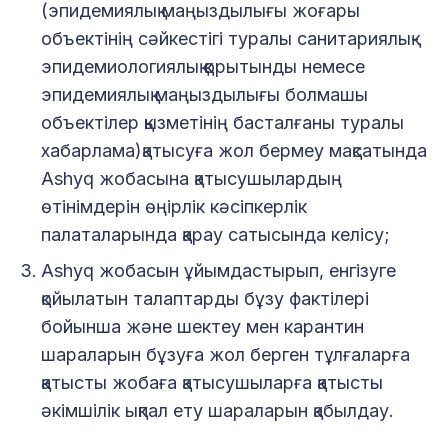
(эпидемиялық маңыздылығы жоғары
объектінің сәйкестігі туралы санитариялық-
эпидемиологиялық қорытынды немесе
эпидемиялық маңыздылығы болмашы
объектілер қызметінің басталғаны туралы
хабарлама)қатысуға жол бермеу мақсатында
Ashyq жобасына қатысушылардың
өтінімдерін өңірлік кәсіпкерлік
палаталарында қарау сатысында келісу;
Ashyq жобасын ұйымдастырып, енгізуге
қойылатын талаптарды бұзу фактілері
бойынша және шектеу мен карантин
шараларын бұзуға жол берген тұлғаларға
қатысты жобаға қатысушыларға қатысты
әкімшілік ықпал ету шараларын қабылдау.