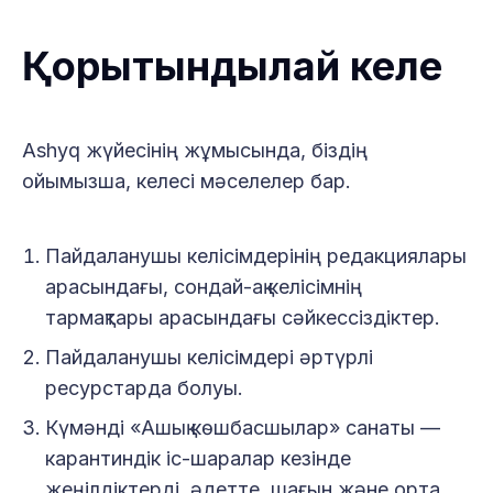
Қорытындылай келе
Ashyq жүйесінің жұмысында, біздің
ойымызша, келесі мәселелер бар.
Пайдаланушы келісімдерінің редакциялары
арасындағы, сондай-ақ келісімнің
тармақтары арасындағы сәйкессіздіктер.
Пайдаланушы келісімдері әртүрлі
ресурстарда болуы.
Күмәнді «Ашық көшбасшылар» санаты —
карантиндік іс-шаралар кезінде
жеңілдіктерді, әдетте, шағын және орта