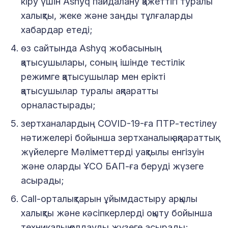
кіру үшін Ashyq пайдалану қажеттігі туралы
халықты, жеке және заңды тұлғаларды
хабардар етеді;
өз сайтында Ashyq жобасының
қатысушылары, соның ішінде тестілік
режимге қатысушылар мен ерікті
қатысушылар туралы ақпаратты
орналастырады;
зертханалардың COVID-19-ға ПТР-тестілеу
нәтижелері бойынша зертханалық ақпараттық
жүйелерге Мәліметтерді уақтылы енгізуін
және оларды ҰСО БАП-ға беруді жүзеге
асырады;
Саll-орталықтарын ұйымдастыру арқылы
халықты және кәсіпкерлерді оқыту бойынша
техникалық қолдауды жүзеге асырады;