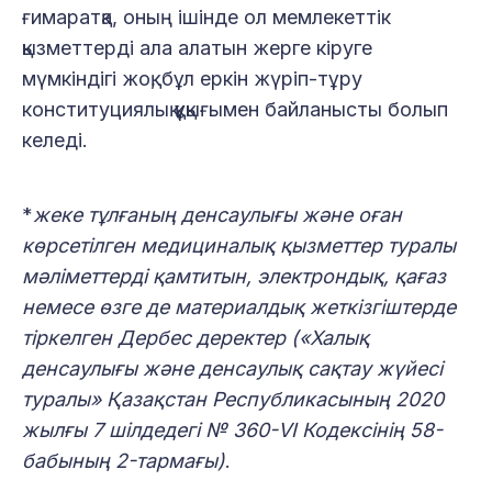
ғимаратқа, оның ішінде ол мемлекеттік
қызметтерді ала алатын жерге кіруге
мүмкіндігі жоқ, бұл еркін жүріп-тұру
конституциялық құқығымен байланысты болып
келеді.
*
жеке тұлғаның денсаулығы және оған
көрсетілген медициналық қызметтер туралы
мәліметтерді қамтитын, электрондық, қағаз
немесе өзге де материалдық жеткізгіштерде
тіркелген Дербес деректер («Халық
денсаулығы және денсаулық сақтау жүйесі
туралы» Қазақстан Республикасының 2020
жылғы 7 шілдедегі № 360-VI Кодексінің 58-
бабының 2-тармағы)
.