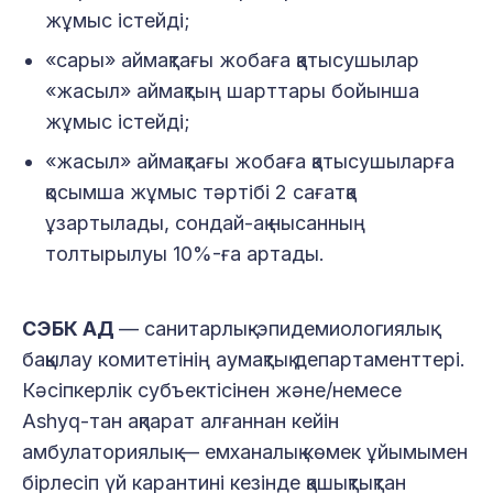
жұмыс істейді;
«сары» аймақтағы жобаға қатысушылар
«жасыл» аймақтың шарттары бойынша
жұмыс істейді;
«жасыл» аймақтағы жобаға қатысушыларға
қосымша жұмыс тәртібі 2 сағатқа
ұзартылады, сондай-ақ нысанның
толтырылуы 10%-ға артады.
СЭБК АД
— санитарлық-эпидемиологиялық
бақылау комитетінің аумақтық департаменттері.
Кәсіпкерлік субъектісінен және/немесе
Ashyq-тан ақпарат алғаннан кейін
амбулаториялық — емханалық көмек ұйымымен
бірлесіп үй карантині кезінде қашықтықтан