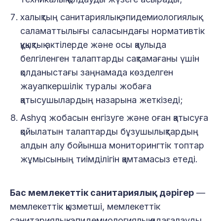
халықтың санитариялық-эпидемиологиялық
саламаттылығы саласындағы нормативтік
құқықтық актілерде және осы қаулыда
белгіленген талаптарды сақтамағаны үшін
қолданыстағы заңнамада көзделген
жауапкершілік туралы жобаға
қатысушылардың назарына жеткізеді;
Ashyq жобасын енгізуге және оған қатысуға
қойылатын талаптарды бұзушылықтардың
алдын алу бойынша мониторингтік топтар
жұмысының тиімділігін қамтамасыз етеді.
Бас мемлекеттік санитариялық дәрігер
—
мемлекеттік қызметші, мемлекеттік
санитариялық-эпидемиологиялық қадағалауды