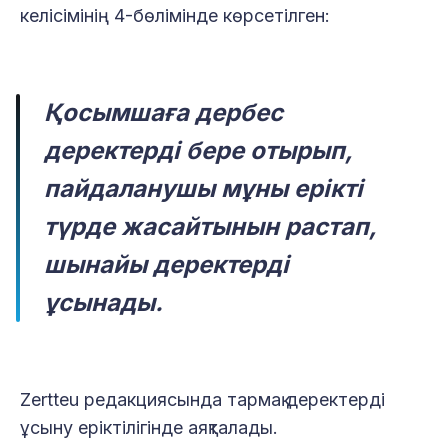
келісімінің 4-бөлімінде көрсетілген:
Қосымшаға дербес
деректерді бере отырып,
пайдаланушы мұны ерікті
түрде жасайтынын растап,
шынайы деректерді
ұсынады.
Zertteu редакциясында тармақ деректерді
ұсыну еріктілігінде аяқталады.