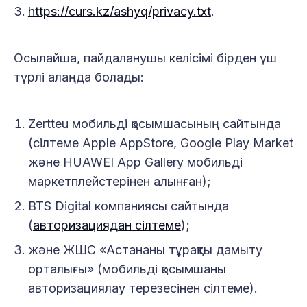
https://curs.kz/ashyq/privacy.txt
.
Осылайша, пайдаланушы келісімі бірден үш
түрлі алаңда болады:
Zertteu мобильді қосымшасының сайтында
(сілтеме Apple AppStore, Google Play Market
және HUAWEI App Gallery мобильді
маркетплейстерінен алынған);
BTS Digital компаниясы сайтында
(
авторизациядан сілтеме
);
және ЖШС «Астананы тұрақты дамыту
орталығы» (мобильді қосымшаны
авторизациялау терезесінен сілтеме).