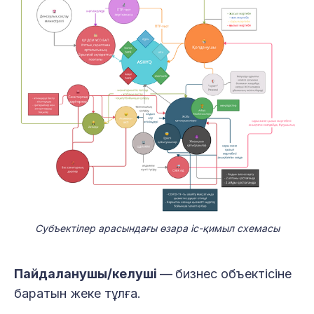
Субъектілер арасындағы өзара іс-қимыл схемасы
Пайдаланушы/келуші
—
бизнес объектісіне
баратын жеке тұлға.