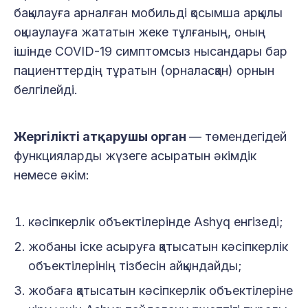
бақылауға арналған мобильді қосымша арқылы
оқшаулауға жататын жеке тұлғаның, оның
ішінде COVID-19 симптомсыз нысандары бар
пациенттердің тұратын (орналасқан) орнын
белгілейді.
Жергілікті атқарушы орган
— төмендегідей
функцияларды жүзеге асыратын әкімдік
немесе әкім:
кәсіпкерлік объектілерінде Ashyq енгізеді;
жобаны іске асыруға қатысатын кәсіпкерлік
объектілерінің тізбесін айқындайды;
жобаға қатысатын кәсіпкерлік объектілеріне