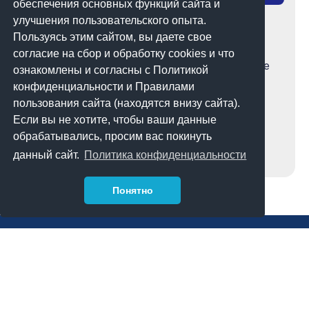
обеспечения основных функций сайта и
Законопроект «О масс-медиа»:
улучшения пользовательского опыта.
Пользуясь этим сайтом, вы даете свое
обсуждение и рекомендации
согласие на сбор и обработку cookies и что
2 февраля 2023 года на портале «Открытые
ознакомлены и согласны с Политикой
НПА» Министерство информации и
конфиденциальности и Правилами
общественного развития Республики
пользования сайта (находятся внизу сайта).
Казахстан (МИОР РК) представило на
Если вы не хотите, чтобы ваши данные
публичное обсуждение проект закона
обрабатывались, просим вас покинуть
4 мин на чтение
22-02-2023
Республики Казахстан «О масс-медиа».
данный сайт.
Политика конфиденциальности
Однако, как отмечает Правовой медиа-
центр, проект закона состоит на 82% (или
Понятно
317 из 387) из старых норм и лишь на 14%
(53) из
Политика конфиденциальности