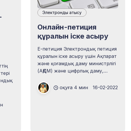
Электрондық қатысу
-
Онлайн-петиция
құралын іске асыру
Е-петиция Электрондық петиция
құралын іске асыру үшін Ақпарат
және қоғамдық даму министрлігі
ттің
(АҚДМ) және цифрлық даму,
тері
инновациялар және аэроғарыш
ондық
өнеркәсібі министрлігі (ЦДИАӨМ)
оқуға 4 мин
16-02-2022
«Е-петицияның бірыңғай онлайн-
олған
платформасын құрудың кейбір
лекет
ин
мәселелері туралы» бірлескен
бұйрық
ерді
[https://online.zakon.kz/document/?
а,
doc_id=37482030#sub_id=0]