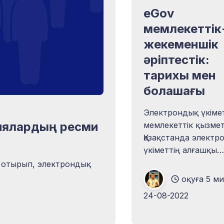
eGov
мемлекеттік
жекеменшік
әріптестік:
тарихы мен
болашағы
Электрондық үкіме
циялардың ресми
мемлекеттік қызмет
Қазақстанда электр
үкіметтің алғашқы
қызметтері пайда б
ра отырып, электрондық
сәттен бастап мем
оқуға 5 м
ресми құрылымдар
24-08-2022
ұсынған мүмкіндікт
қолданды. Осылайш