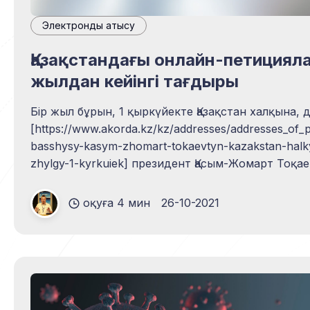
Электрондық қатысу
Қазақстандағы онлайн-петициял
жылдан кейінгі тағдыры
Бір жыл бұрын, 1 қыркүйекте Қазақстан халқына,
[https://www.akorda.kz/kz/addresses/addresses_of_
basshysy-kasym-zhomart-tokaevtyn-kazakstan-halk
zhylgy-1-kyrkuiek] президент Қасым-Жомарт Тоқаев азаматтардың
реформалар мен ұсыныстарға бастамашылық етуі
институтын құру қажеттігі туралы мәлімдеді. Үк
оқуға 4 мин
26-10-2021
қоғаммен өзара іс-қимыл жасай отырып, нормат
әзірлеуге және осы бастамаға қатысты барлық