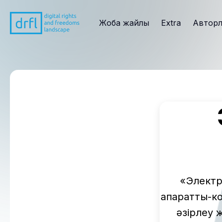
Жоба жайлы
Extra
Автор
«Электро
ақпараттық-
әзірлеу ж