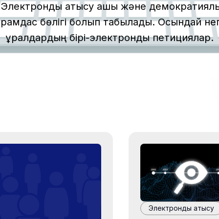
. Электрондық қатысу ашық және демократиялы
рамдас бөлігі болып табылады. Осындай нег
құралдардың бірі-электрондық петициялар.
Электрондық қатысу