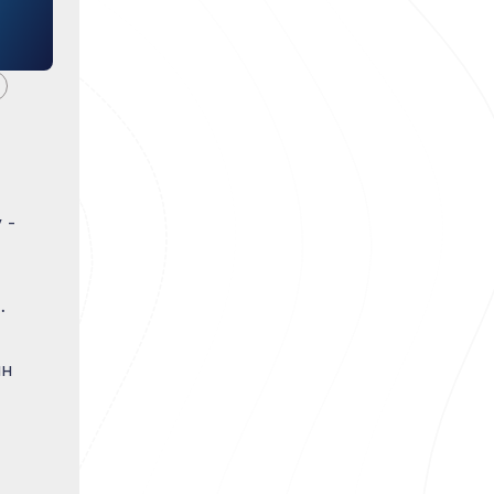
 -
арды
ин
терді
сетуге
ға