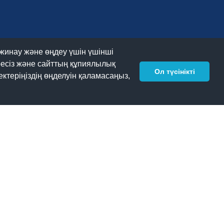
 жинау және өңдеу үшін үшінші
ересіз және сайттың құпиялылық
Ол түсінікті
ктеріңіздің өңделуін қаламасаңыз,