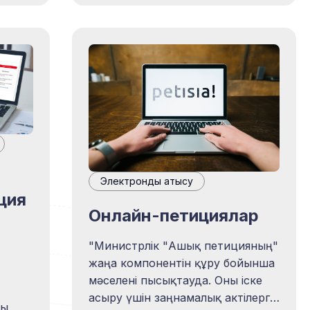
амыту
дайындады, оған АҚДМ 2021
а
жылғы 13 тамызда және
дер
згі
де»)
лық
Электрондық қатысу
ция
ас
Онлайн-петициялар
ету
"Министрлік "Ашық петицияның"
жаңа компонентін құру бойынша
мәселені пысықтауда. Оны іске
асыру үшін заңнамалық актілерге
лы