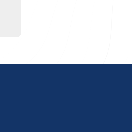
ін үш
імді
тке
тімді
 үшін
м
дың
 үшін
те