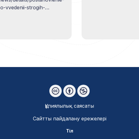
қатысу мүмкіндігін
-vvedenii-strogih-
қамтамасыз ету үш
20-g?lang=kk] ; 19 шілдеде
шарт қажет: қолжет
орта (яғни Интерне
 (возможно продление).
қол жеткізу), қолже
ақпарат (яғни,
электронды қатысу
қажетті және шеші
қабылдауға қатысу
реттелген тетіктері
ашық қолжетімділік
Құпиялылық саясаты
Сайтты пайдалану ережелері
Тіл