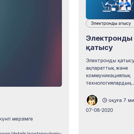
Электрондық қатысу
Электронды
қатысу
Электронды қатысу
ақпараттық және
коммуникациялық
технологиялардың
көмегімен азаматт
саясатқа, шешім
оқуға 7 м
қабылдауға, қызмет
07-08-2020
әзірлеуге және көр
күнгі мерзімге
шақыру. Азаматтар
шешім қабылдауға
news/details/postanovlenie-