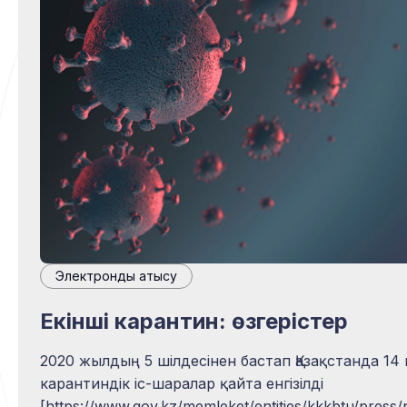
Электрондық қатысу
Екінші карантин: өзгерістер
2020 жылдың 5 шілдесінен бастап Қазақстанда 14 
карантиндік іс-шаралар қайта енгізілді
[https://www.gov.kz/memleket/entities/kkkbtu/press/