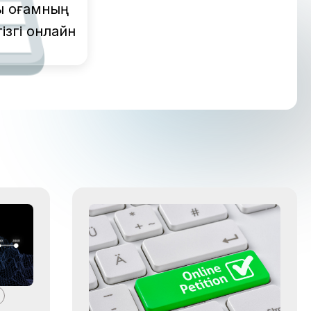
қ қоғамның
ізгі онлайн