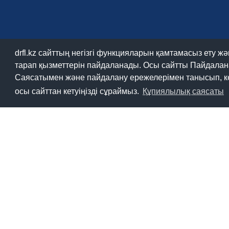
drfl.kz сайттың негізгі функцияларын қамтамасыз ету 
тарап қызметтерін пайдаланады. Осы сайтты Пайдалана 
Саясатымен және пайдалану ережелерімен танысып, келі
осы сайттан кетуіңізді сұраймыз.
Құпиялылық саясаты