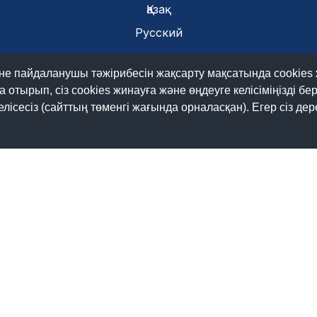
Қазақ
Русский
©
Цифрлық құқықтар мен бостандықтар ландшафты
2026.
және пайдаланушы тәжірибесін жақсарту мақсатында cookies
отырып, сіз cookies жинауға және өңдеуге келісіміңізді б
сесіз (сайттың төменгі жағында орналасқан). Егер сіз дере