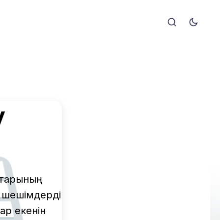
у
аттарының
и шешімдерді
бар екенін