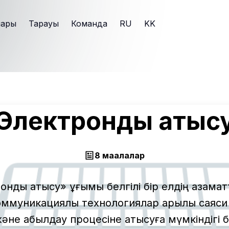
лары
Тарауы
Команда
RU
KK
Электрондық қатыс
8 мақалалар
ндық қатысу» ұғымы белгілі бір елдің азам
коммуникациялық технологиялар арқылы саяс
әне қабылдау процесіне қатысуға мүмкіндігі 