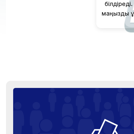
білдіреді
маңызды құ